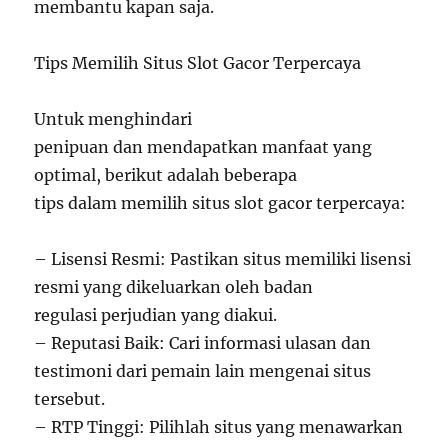
membantu kapan saja.
Tips Memilih Situs Slot Gacor Terpercaya
Untuk menghindari
penipuan dan mendapatkan manfaat yang
optimal, berikut adalah beberapa
tips dalam memilih situs slot gacor terpercaya:
– Lisensi Resmi: Pastikan situs memiliki lisensi
resmi yang dikeluarkan oleh badan
regulasi perjudian yang diakui.
– Reputasi Baik: Cari informasi ulasan dan
testimoni dari pemain lain mengenai situs
tersebut.
– RTP Tinggi: Pilihlah situs yang menawarkan