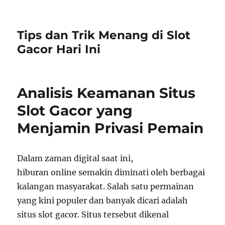
Tips dan Trik Menang di Slot
Gacor Hari Ini
Analisis Keamanan Situs
Slot Gacor yang
Menjamin Privasi Pemain
Dalam zaman digital saat ini,
hiburan online semakin diminati oleh berbagai
kalangan masyarakat. Salah satu permainan
yang kini populer dan banyak dicari adalah
situs slot gacor. Situs tersebut dikenal