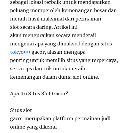
sebagai lokasi terbaik untuk mendapatkan
peluang memperoleh kemenangan besar dan
meraih hasil maksimal dari permainan
slot secara daring. Artikel ini
akan menguraikan secara mendetail
mengenai apa yang dimaksud dengan situs
tokyo99
gacor, alasan mengapa
penting untuk memilih situs yang terpercaya,
serta tips dan trik untuk meraih
kemenangan dalam dunia slot online.
Apa Itu Situs Slot Gacor?
Situs slot
gacor merupakan platform permainan judi
online yang dikenal