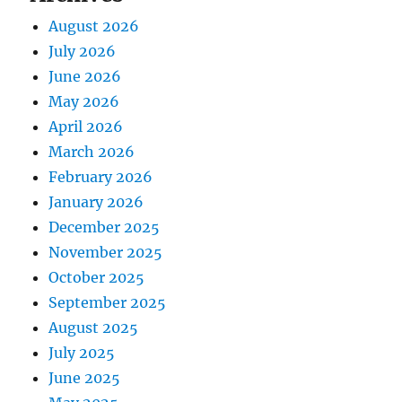
August 2026
July 2026
June 2026
May 2026
April 2026
March 2026
February 2026
January 2026
December 2025
November 2025
October 2025
September 2025
August 2025
July 2025
June 2025