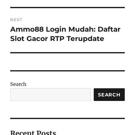
NEXT
Ammo88 Login Mudah: Daftar
Next
post:
Slot Gacor RTP Terupdate
Search
SEARCH
Recent Posts