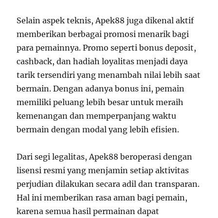
Selain aspek teknis, Apek88 juga dikenal aktif
memberikan berbagai promosi menarik bagi
para pemainnya. Promo seperti bonus deposit,
cashback, dan hadiah loyalitas menjadi daya
tarik tersendiri yang menambah nilai lebih saat
bermain. Dengan adanya bonus ini, pemain
memiliki peluang lebih besar untuk meraih
kemenangan dan memperpanjang waktu
bermain dengan modal yang lebih efisien.
Dari segi legalitas, Apek88 beroperasi dengan
lisensi resmi yang menjamin setiap aktivitas
perjudian dilakukan secara adil dan transparan.
Hal ini memberikan rasa aman bagi pemain,
karena semua hasil permainan dapat