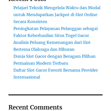
Pelajari Teknik Mengelola Waktu dan Modal
untuk Mendapatkan Jackpot di Slot Online
Secara Konsisten
Peningkatan Pelayanan Pelanggan sebagai
Faktor Keberhasilan Situs Togel Gacor
Analisis Peluang Kemenangan dari Slot
Bertema Olahraga dan Hiburan
Dunia Slot Gacor dengan Beragam Pilihan
Permainan Modern Terbaru
Daftar Slot Gacor Favorit Bersama Provider
Internasional
Recent Comments