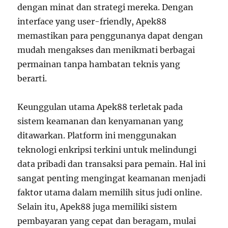
dengan minat dan strategi mereka. Dengan
interface yang user-friendly, Apek88
memastikan para penggunanya dapat dengan
mudah mengakses dan menikmati berbagai
permainan tanpa hambatan teknis yang
berarti.
Keunggulan utama Apek88 terletak pada
sistem keamanan dan kenyamanan yang
ditawarkan. Platform ini menggunakan
teknologi enkripsi terkini untuk melindungi
data pribadi dan transaksi para pemain. Hal ini
sangat penting mengingat keamanan menjadi
faktor utama dalam memilih situs judi online.
Selain itu, Apek88 juga memiliki sistem
pembayaran yang cepat dan beragam, mulai