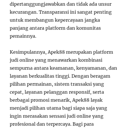
dipertanggungjawabkan dan tidak ada unsur
kecurangan. Transparansi ini sangat penting
untuk membangun kepercayaan jangka
panjang antara platform dan komunitas
pemainnya.
Kesimpulannya, Apek88 merupakan platform
judi online yang menawarkan kombinasi
sempurna antara keamanan, kenyamanan, dan
layanan berkualitas tinggi. Dengan beragam
pilihan permainan, sistem transaksi yang
cepat, layanan pelanggan responsif, serta
berbagai promosi menarik, Apek88 layak
menjadi pilihan utama bagi siapa saja yang
ingin merasakan sensasi judi online yang
profesional dan terpercaya. Bagi para