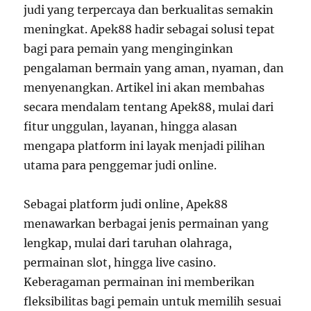
judi yang terpercaya dan berkualitas semakin
meningkat. Apek88 hadir sebagai solusi tepat
bagi para pemain yang menginginkan
pengalaman bermain yang aman, nyaman, dan
menyenangkan. Artikel ini akan membahas
secara mendalam tentang Apek88, mulai dari
fitur unggulan, layanan, hingga alasan
mengapa platform ini layak menjadi pilihan
utama para penggemar judi online.
Sebagai platform judi online, Apek88
menawarkan berbagai jenis permainan yang
lengkap, mulai dari taruhan olahraga,
permainan slot, hingga live casino.
Keberagaman permainan ini memberikan
fleksibilitas bagi pemain untuk memilih sesuai