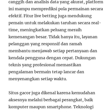
canggih dan analisis data yang akurat, platform
ini mampu memprediksi pola permainan secara
efektif. Fitur live betting juga mendukung
pemain untuk melakukan taruhan secara real-
time, meningkatkan peluang meraih
kemenangan besar. Tidak hanya itu, layanan
pelanggan yang responsif dan ramah
membantu menjawab setiap pertanyaan dan
kendala pengguna dengan cepat. Dukungan
teknis yang profesional memastikan
pengalaman bermain tetap lancar dan
menyenangkan setiap waktu.
Situs gacor juga dikenal karena kemudahan
aksesnya melalui berbagai perangkat, baik
komputer maupun smartphone. Teknologi