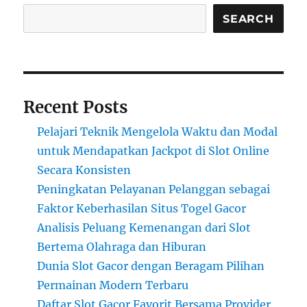
SEARCH
Recent Posts
Pelajari Teknik Mengelola Waktu dan Modal
untuk Mendapatkan Jackpot di Slot Online
Secara Konsisten
Peningkatan Pelayanan Pelanggan sebagai
Faktor Keberhasilan Situs Togel Gacor
Analisis Peluang Kemenangan dari Slot
Bertema Olahraga dan Hiburan
Dunia Slot Gacor dengan Beragam Pilihan
Permainan Modern Terbaru
Daftar Slot Gacor Favorit Bersama Provider