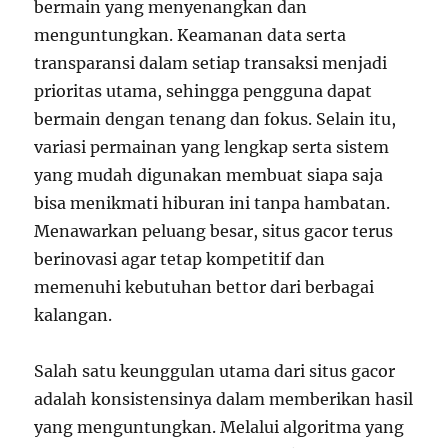
bermain yang menyenangkan dan
menguntungkan. Keamanan data serta
transparansi dalam setiap transaksi menjadi
prioritas utama, sehingga pengguna dapat
bermain dengan tenang dan fokus. Selain itu,
variasi permainan yang lengkap serta sistem
yang mudah digunakan membuat siapa saja
bisa menikmati hiburan ini tanpa hambatan.
Menawarkan peluang besar, situs gacor terus
berinovasi agar tetap kompetitif dan
memenuhi kebutuhan bettor dari berbagai
kalangan.
Salah satu keunggulan utama dari situs gacor
adalah konsistensinya dalam memberikan hasil
yang menguntungkan. Melalui algoritma yang