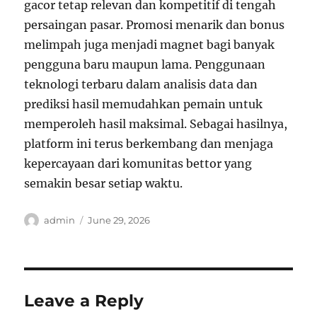
gacor tetap relevan dan kompetitif di tengah
persaingan pasar. Promosi menarik dan bonus
melimpah juga menjadi magnet bagi banyak
pengguna baru maupun lama. Penggunaan
teknologi terbaru dalam analisis data dan
prediksi hasil memudahkan pemain untuk
memperoleh hasil maksimal. Sebagai hasilnya,
platform ini terus berkembang dan menjaga
kepercayaan dari komunitas bettor yang
semakin besar setiap waktu.
Author
Posted
admin
June 29, 2026
on
Leave a Reply