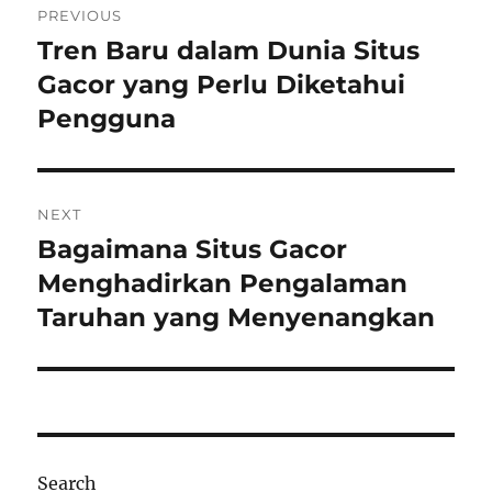
PREVIOUS
navigation
Tren Baru dalam Dunia Situs
Previous
post:
Gacor yang Perlu Diketahui
Pengguna
NEXT
Bagaimana Situs Gacor
Next
post:
Menghadirkan Pengalaman
Taruhan yang Menyenangkan
Search