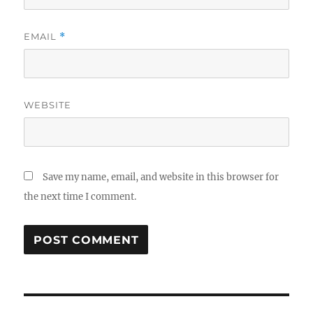
EMAIL
*
WEBSITE
Save my name, email, and website in this browser for
the next time I comment.
Post