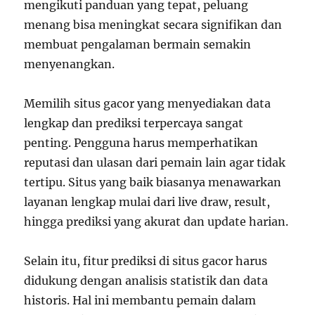
mengikuti panduan yang tepat, peluang
menang bisa meningkat secara signifikan dan
membuat pengalaman bermain semakin
menyenangkan.
Memilih situs gacor yang menyediakan data
lengkap dan prediksi terpercaya sangat
penting. Pengguna harus memperhatikan
reputasi dan ulasan dari pemain lain agar tidak
tertipu. Situs yang baik biasanya menawarkan
layanan lengkap mulai dari live draw, result,
hingga prediksi yang akurat dan update harian.
Selain itu, fitur prediksi di situs gacor harus
didukung dengan analisis statistik dan data
historis. Hal ini membantu pemain dalam