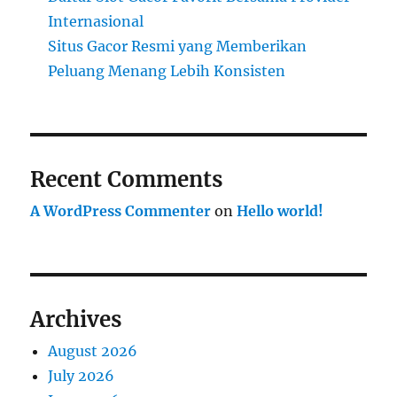
Internasional
Situs Gacor Resmi yang Memberikan
Peluang Menang Lebih Konsisten
Recent Comments
A WordPress Commenter
on
Hello world!
Archives
August 2026
July 2026