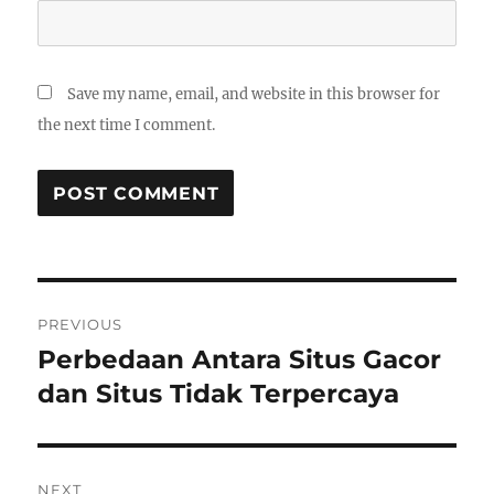
Save my name, email, and website in this browser for
the next time I comment.
Post
PREVIOUS
navigation
Perbedaan Antara Situs Gacor
Previous
post:
dan Situs Tidak Terpercaya
NEXT