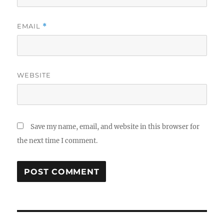
EMAIL
*
WEBSITE
Save my name, email, and website in this browser for
the next time I comment.
Post