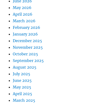
June 2026
May 2026
April 2026
March 2026
February 2026
January 2026
December 2025
November 2025
October 2025
September 2025
August 2025
July 2025
June 2025
May 2025
April 2025
March 2025