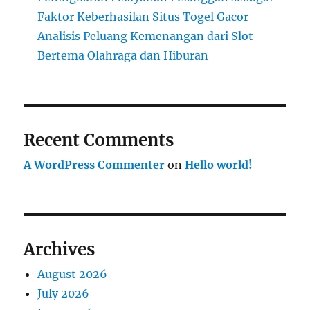
Faktor Keberhasilan Situs Togel Gacor
Analisis Peluang Kemenangan dari Slot
Bertema Olahraga dan Hiburan
Recent Comments
A WordPress Commenter
on
Hello world!
Archives
August 2026
July 2026