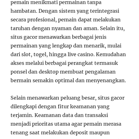
pemain menikmati permainan tanpa
hambatan. Dengan sistem yang terintegrasi
secara profesional, pemain dapat melakukan
taruhan dengan nyaman dan aman. Selain itu,
situs gacor menawarkan berbagai jenis
permainan yang lengkap dan menarik, mulai
dari slot, togel, hingga live casino. Kemudahan
akses melalui berbagai perangkat termasuk
ponsel dan desktop membuat pengalaman
bermain semakin optimal dan menyenangkan.
Selain menawarkan peluang besar, situs gacor
dilengkapi dengan fitur keamanan yang
terjamin. Keamanan data dan transaksi
menjadi prioritas utama agar pemain merasa
tenang saat melakukan deposit maupun