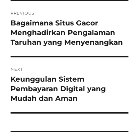
Post
PREVIOUS
navigation
Bagaimana Situs Gacor
Previous
post:
Menghadirkan Pengalaman
Taruhan yang Menyenangkan
NEXT
Keunggulan Sistem
Next
post:
Pembayaran Digital yang
Mudah dan Aman