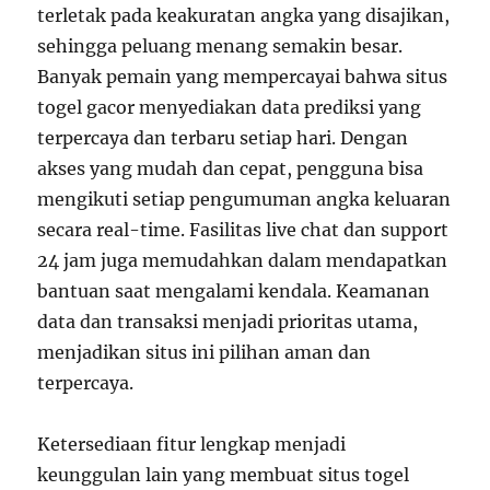
terletak pada keakuratan angka yang disajikan,
sehingga peluang menang semakin besar.
Banyak pemain yang mempercayai bahwa situs
togel gacor menyediakan data prediksi yang
terpercaya dan terbaru setiap hari. Dengan
akses yang mudah dan cepat, pengguna bisa
mengikuti setiap pengumuman angka keluaran
secara real-time. Fasilitas live chat dan support
24 jam juga memudahkan dalam mendapatkan
bantuan saat mengalami kendala. Keamanan
data dan transaksi menjadi prioritas utama,
menjadikan situs ini pilihan aman dan
terpercaya.
Ketersediaan fitur lengkap menjadi
keunggulan lain yang membuat situs togel