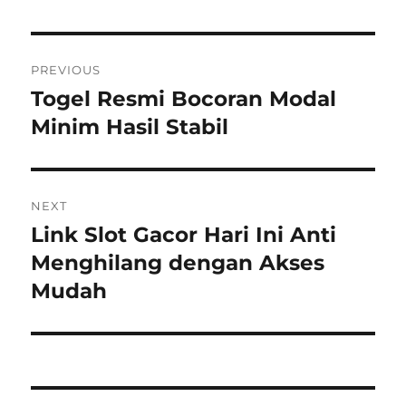
Post
PREVIOUS
navigation
Togel Resmi Bocoran Modal
Previous
post:
Minim Hasil Stabil
NEXT
Link Slot Gacor Hari Ini Anti
Next
post:
Menghilang dengan Akses
Mudah