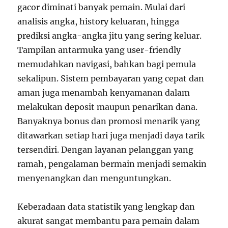
gacor diminati banyak pemain. Mulai dari
analisis angka, history keluaran, hingga
prediksi angka-angka jitu yang sering keluar.
Tampilan antarmuka yang user-friendly
memudahkan navigasi, bahkan bagi pemula
sekalipun. Sistem pembayaran yang cepat dan
aman juga menambah kenyamanan dalam
melakukan deposit maupun penarikan dana.
Banyaknya bonus dan promosi menarik yang
ditawarkan setiap hari juga menjadi daya tarik
tersendiri. Dengan layanan pelanggan yang
ramah, pengalaman bermain menjadi semakin
menyenangkan dan menguntungkan.
Keberadaan data statistik yang lengkap dan
akurat sangat membantu para pemain dalam