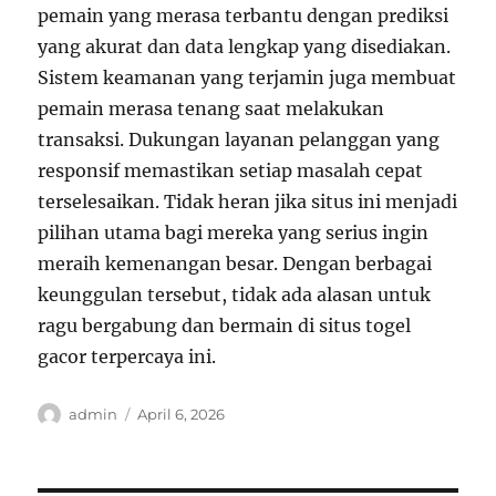
pemain yang merasa terbantu dengan prediksi
yang akurat dan data lengkap yang disediakan.
Sistem keamanan yang terjamin juga membuat
pemain merasa tenang saat melakukan
transaksi. Dukungan layanan pelanggan yang
responsif memastikan setiap masalah cepat
terselesaikan. Tidak heran jika situs ini menjadi
pilihan utama bagi mereka yang serius ingin
meraih kemenangan besar. Dengan berbagai
keunggulan tersebut, tidak ada alasan untuk
ragu bergabung dan bermain di situs togel
gacor terpercaya ini.
Author
Posted
admin
April 6, 2026
on