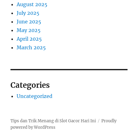
August 2025
July 2025
June 2025
May 2025
April 2025
March 2025
Categories
Uncategorized
Tips dan Trik Menang di Slot Gacor Hari Ini
Proudly
powered by WordPress