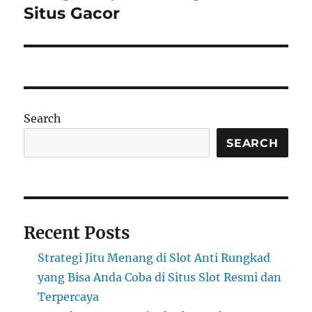
Situs Gacor
Search
SEARCH
Recent Posts
Strategi Jitu Menang di Slot Anti Rungkad
yang Bisa Anda Coba di Situs Slot Resmi dan
Terpercaya