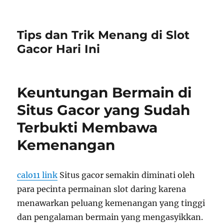
Tips dan Trik Menang di Slot
Gacor Hari Ini
Keuntungan Bermain di
Situs Gacor yang Sudah
Terbukti Membawa
Kemenangan
calo11 link
Situs gacor semakin diminati oleh
para pecinta permainan slot daring karena
menawarkan peluang kemenangan yang tinggi
dan pengalaman bermain yang mengasyikkan.