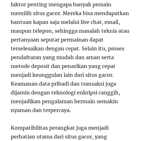
faktor penting mengapa banyak pemain
memilih situs gacor. Mereka bisa mendapatkan
bantuan kapan saja melalui live chat, email,
maupun telepon, sehingga masalah teknis atau
pertanyaan seputar permainan dapat
terselesaikan dengan cepat. Selain itu, proses
pendaftaran yang mudah dan aman serta
metode deposit dan penarikan yang cepat
menjadi keunggulan lain dari situs gacor.
Keamanan data pribadi dan transaksi juga
dijamin dengan teknologi enkripsi canggih,
menjadikan pengalaman bermain semakin
nyaman dan terpercaya.
Kompatibilitas perangkat juga menjadi
perhatian utama dari situs gacor, yang