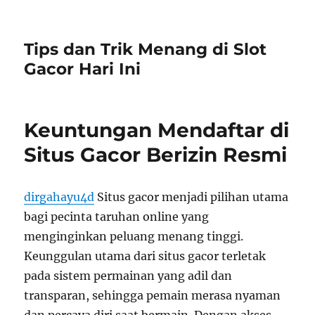
Tips dan Trik Menang di Slot
Gacor Hari Ini
Keuntungan Mendaftar di
Situs Gacor Berizin Resmi
dirgahayu4d
Situs gacor menjadi pilihan utama
bagi pecinta taruhan online yang
menginginkan peluang menang tinggi.
Keunggulan utama dari situs gacor terletak
pada sistem permainan yang adil dan
transparan, sehingga pemain merasa nyaman