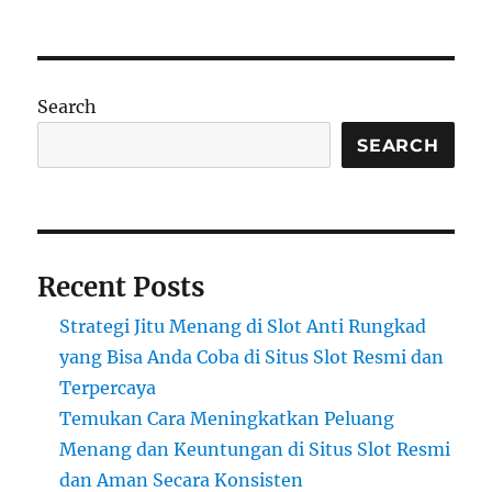
Search
SEARCH
Recent Posts
Strategi Jitu Menang di Slot Anti Rungkad
yang Bisa Anda Coba di Situs Slot Resmi dan
Terpercaya
Temukan Cara Meningkatkan Peluang
Menang dan Keuntungan di Situs Slot Resmi
dan Aman Secara Konsisten