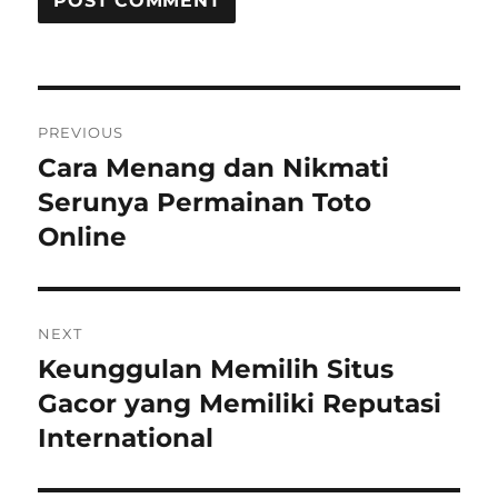
Post
PREVIOUS
navigation
Cara Menang dan Nikmati
Previous
post:
Serunya Permainan Toto
Online
NEXT
Keunggulan Memilih Situs
Next
post:
Gacor yang Memiliki Reputasi
International