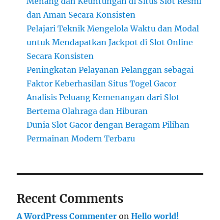
Menang dan Keuntungan di Situs Slot Resmi
dan Aman Secara Konsisten
Pelajari Teknik Mengelola Waktu dan Modal
untuk Mendapatkan Jackpot di Slot Online
Secara Konsisten
Peningkatan Pelayanan Pelanggan sebagai
Faktor Keberhasilan Situs Togel Gacor
Analisis Peluang Kemenangan dari Slot
Bertema Olahraga dan Hiburan
Dunia Slot Gacor dengan Beragam Pilihan
Permainan Modern Terbaru
Recent Comments
A WordPress Commenter
on
Hello world!