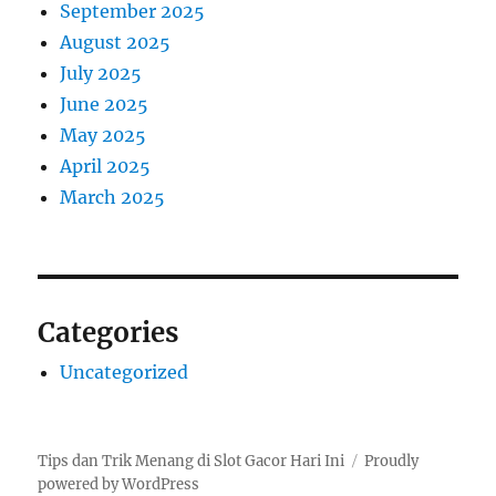
September 2025
August 2025
July 2025
June 2025
May 2025
April 2025
March 2025
Categories
Uncategorized
Tips dan Trik Menang di Slot Gacor Hari Ini
Proudly
powered by WordPress