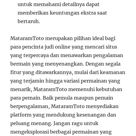
untuk memahami detailnya dapat
memberikan keuntungan ekstra saat
bertaruh.
MataramToto merupakan pilihan ideal bagi
para pencinta judi online yang mencari situs
yang terpercaya dan menawarkan pengalaman
bermain yang menyenangkan. Dengan segala
fitur yang ditawarkannya, mulai dari keamanan
yang terjamin hingga variasi permainan yang
menarik, MataramToto memenuhi kebutuhan
para pemain. Baik pemula maupun pemain
berpengalaman, MataramToto menyediakan
platform yang mendukung kesenangan dan
peluang menang. Jangan ragu untuk
mengeksplorasi berbagai permainan yang