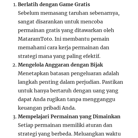
Berlatih dengan Game Gratis
Sebelum memasang taruhan sebenarnya,
sangat disarankan untuk mencoba
permainan gratis yang ditawarkan oleh
MataramToto. Ini membantu pemain
memahami cara kerja permainan dan
strategi mana yang paling efektif.
Mengelola Anggaran dengan Bijak
Menetapkan batasan pengeluaran adalah
langkah penting dalam perjudian. Pastikan
untuk hanya bertaruh dengan uang yang
dapat Anda rugikan tanpa mengganggu
keuangan pribadi Anda.
Mempelajari Permainan yang Dimainkan
Setiap permainan memiliki aturan dan
strategi yang berbeda. Meluangkan waktu