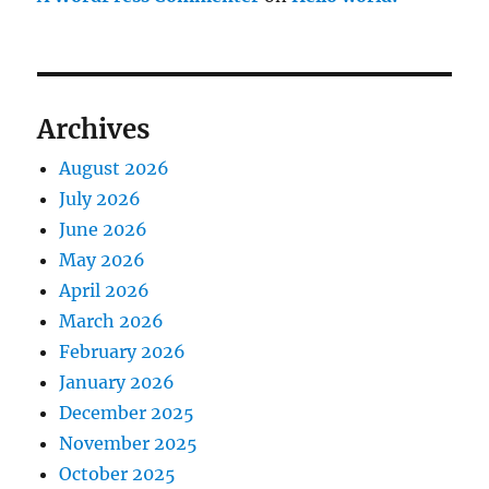
Archives
August 2026
July 2026
June 2026
May 2026
April 2026
March 2026
February 2026
January 2026
December 2025
November 2025
October 2025