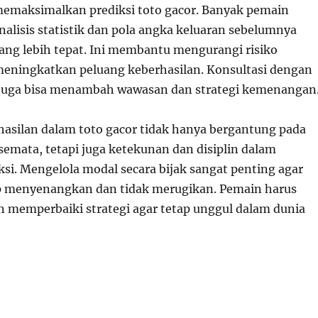
 memaksimalkan prediksi toto gacor. Banyak pemain
lisis statistik dan pola angka keluaran sebelumnya
yang lebih tepat. Ini membantu mengurangi risiko
eningkatkan peluang keberhasilan. Konsultasi dengan
juga bisa menambah wawasan dan strategi kemenangan
hasilan dalam toto gacor tidak hanya bergantung pada
emata, tetapi juga ketekunan dan disiplin dalam
ksi. Mengelola modal secara bijak sangat penting agar
p menyenangkan dan tidak merugikan. Pemain harus
an memperbaiki strategi agar tetap unggul dalam dunia