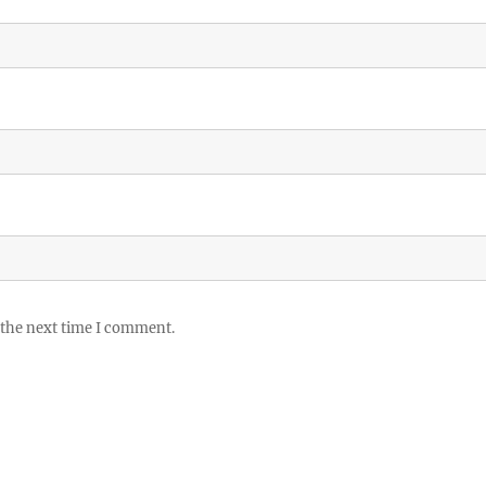
 the next time I comment.