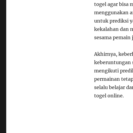
togel agar bisa
menggunakan ana
untuk prediksi 
kekalahan dan m
sesama pemain 
Akhirnya, keber
keberuntungan s
mengikuti predi
permainan teta
selalu belajar d
togel online.