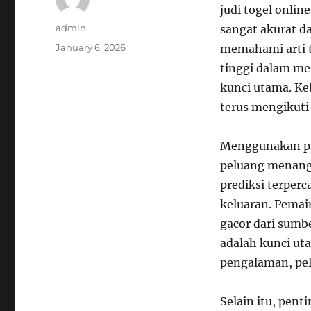
judi togel onli
Author
admin
sangat akurat 
Posted
January 6, 2026
memahami arti t
on
tinggi dalam mer
kunci utama. Ke
terus mengikuti 
Menggunakan pre
peluang menang 
prediksi terper
keluaran. Pemai
gacor dari sumbe
adalah kunci ut
pengalaman, pe
Selain itu, pen