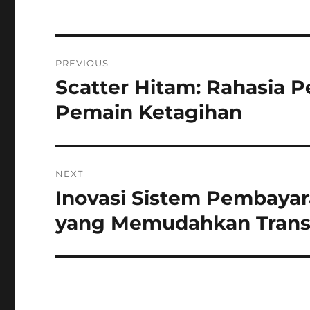
Post
PREVIOUS
navigation
Scatter Hitam: Rahasia 
Previous
post:
Pemain Ketagihan
NEXT
Inovasi Sistem Pembayaran
Next
post:
yang Memudahkan Trans