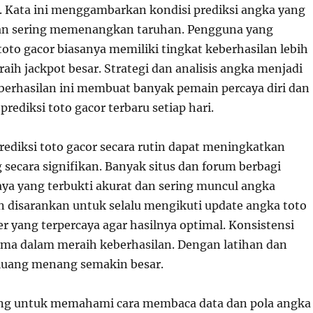
ne. Kata ini menggambarkan kondisi prediksi angka yang
dan sering memenangkan taruhan. Pengguna yang
oto gacor biasanya memiliki tingkat keberhasilan lebih
aih jackpot besar. Strategi dan analisis angka menjadi
berhasilan ini membuat banyak pemain percaya diri dan
prediksi toto gacor terbaru setiap hari.
diksi toto gacor secara rutin dapat meningkatkan
secara signifikan. Banyak situs dan forum berbagi
caya yang terbukti akurat dan sering muncul angka
n disarankan untuk selalu mengikuti update angka toto
r yang terpercaya agar hasilnya optimal. Konsistensi
ama dalam meraih keberhasilan. Dengan latihan dan
luang menang semakin besar.
ting untuk memahami cara membaca data dan pola angka