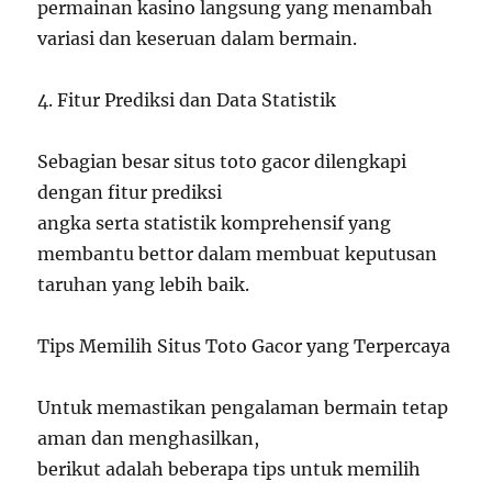
permainan kasino langsung yang menambah
variasi dan keseruan dalam bermain.
4. Fitur Prediksi dan Data Statistik
Sebagian besar situs toto gacor dilengkapi
dengan fitur prediksi
angka serta statistik komprehensif yang
membantu bettor dalam membuat keputusan
taruhan yang lebih baik.
Tips Memilih Situs Toto Gacor yang Terpercaya
Untuk memastikan pengalaman bermain tetap
aman dan menghasilkan,
berikut adalah beberapa tips untuk memilih