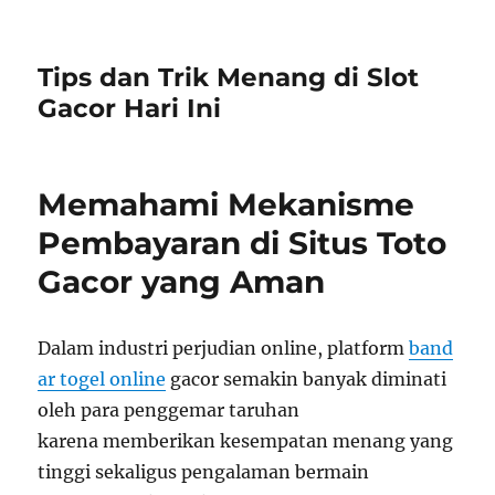
Tips dan Trik Menang di Slot
Gacor Hari Ini
Memahami Mekanisme
Pembayaran di Situs Toto
Gacor yang Aman
Dalam industri perjudian online, platform
band
ar togel online
gacor semakin banyak diminati
oleh para penggemar taruhan
karena memberikan kesempatan menang yang
tinggi sekaligus pengalaman bermain