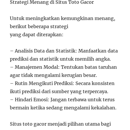
Strategi Menang di Situs Toto Gacor
Untuk meningkatkan kemungkinan menang,
berikut beberapa strategi
yang dapat diterapkan:
– Analisis Data dan Statistik: Manfaatkan data
prediksi dan statistik untuk memilih angka.
– Manajemen Modal: Tentukan batas taruhan
agar tidak mengalami kerugian besar.
– Rutin Mengikuti Prediksi: Secara konsisten
ikuti prediksi dari sumber yang terpercaya.
– Hindari Emosi: Jangan terbawa untuk terus
bermain ketika sedang mengalami kekalahan.
Situs toto gacor menjadi pilihan utama bagi