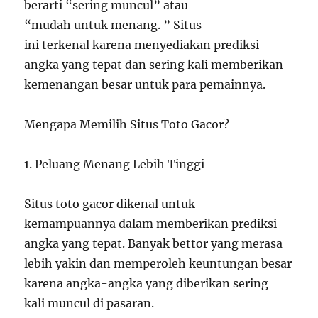
berarti “sering muncul” atau
“mudah untuk menang. ” Situs
ini terkenal karena menyediakan prediksi
angka yang tepat dan sering kali memberikan
kemenangan besar untuk para pemainnya.
Mengapa Memilih Situs Toto Gacor?
1. Peluang Menang Lebih Tinggi
Situs toto gacor dikenal untuk
kemampuannya dalam memberikan prediksi
angka yang tepat. Banyak bettor yang merasa
lebih yakin dan memperoleh keuntungan besar
karena angka-angka yang diberikan sering
kali muncul di pasaran.