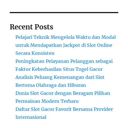
Recent Posts
Pelajari Teknik Mengelola Waktu dan Modal
untuk Mendapatkan Jackpot di Slot Online
Secara Konsisten
Peningkatan Pelayanan Pelanggan sebagai
Faktor Keberhasilan Situs Togel Gacor
Analisis Peluang Kemenangan dari Slot
Bertema Olahraga dan Hiburan
Dunia Slot Gacor dengan Beragam Pilihan
Permainan Modern Terbaru
Daftar Slot Gacor Favorit Bersama Provider
Internasional