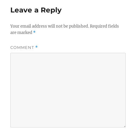
Leave a Reply
Your email address will not be published.
Required fields
are marked
*
COMMENT
*