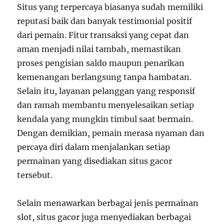
Situs yang terpercaya biasanya sudah memiliki
reputasi baik dan banyak testimonial positif
dari pemain. Fitur transaksi yang cepat dan
aman menjadi nilai tambah, memastikan
proses pengisian saldo maupun penarikan
kemenangan berlangsung tanpa hambatan.
Selain itu, layanan pelanggan yang responsif
dan ramah membantu menyelesaikan setiap
kendala yang mungkin timbul saat bermain.
Dengan demikian, pemain merasa nyaman dan
percaya diri dalam menjalankan setiap
permainan yang disediakan situs gacor
tersebut.
Selain menawarkan berbagai jenis permainan
slot, situs gacor juga menyediakan berbagai