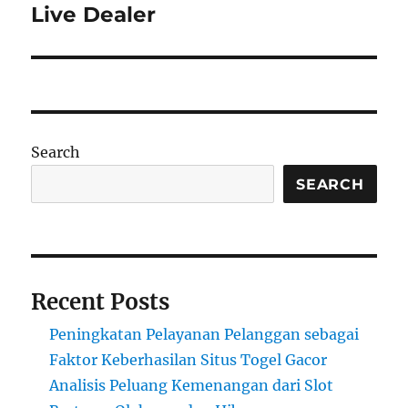
Live Dealer
Search
SEARCH
Recent Posts
Peningkatan Pelayanan Pelanggan sebagai
Faktor Keberhasilan Situs Togel Gacor
Analisis Peluang Kemenangan dari Slot