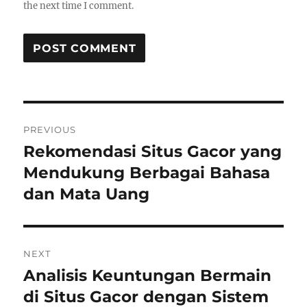
the next time I comment.
Post
PREVIOUS
navigation
Rekomendasi Situs Gacor yang
Previous
post:
Mendukung Berbagai Bahasa
dan Mata Uang
NEXT
Analisis Keuntungan Bermain
Next
post:
di Situs Gacor dengan Sistem