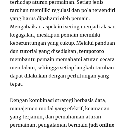
terhadap aturan permainan. Setiap jenis
taruhan memiliki regulasi dan pola tersendiri
yang harus dipahami oleh pemain.
Mengabaikan aspek ini sering menjadi alasan
kegagalan, meskipun pemain memiliki
keberuntungan yang cukup. Melalui panduan
dan tutorial yang disediakan,
tempototo
membantu pemain memahami aturan secara
mendalam, sehingga setiap langkah taruhan
dapat dilakukan dengan perhitungan yang
tepat.
Dengan kombinasi strategi berbasis data,
manajemen modal yang efektif, keamanan
yang terjamin, dan pemahaman aturan
permainan, pengalaman bermain
judi online