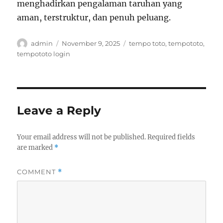
menghadirkan pengalaman taruhan yang
aman, terstruktur, dan penuh peluang.
Author
Posted
Tags
admin
November 9, 2025
tempo toto
,
tempototo
,
on
tempototo login
Leave a Reply
Your email address will not be published.
Required fields
are marked
*
COMMENT
*