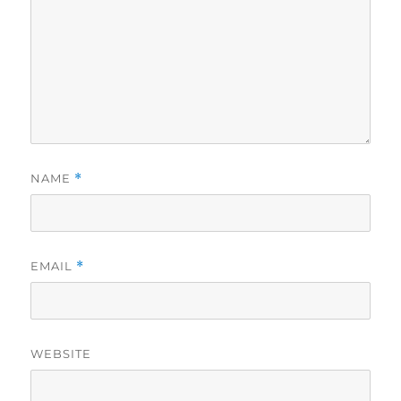
NAME
*
EMAIL
*
WEBSITE