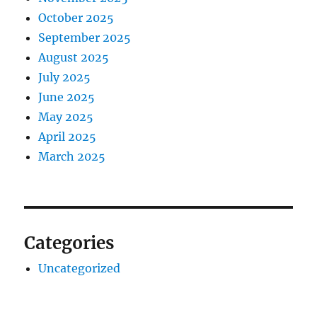
October 2025
September 2025
August 2025
July 2025
June 2025
May 2025
April 2025
March 2025
Categories
Uncategorized