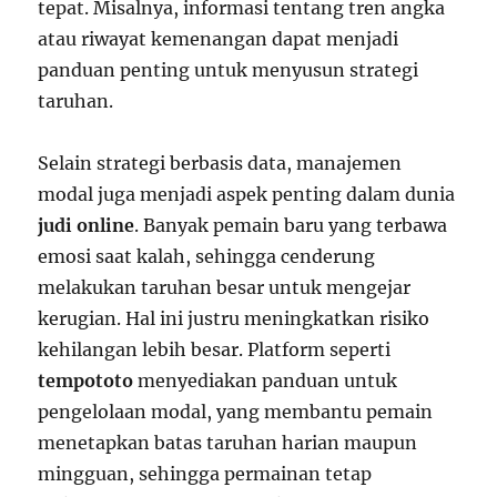
tepat. Misalnya, informasi tentang tren angka
atau riwayat kemenangan dapat menjadi
panduan penting untuk menyusun strategi
taruhan.
Selain strategi berbasis data, manajemen
modal juga menjadi aspek penting dalam dunia
judi online
. Banyak pemain baru yang terbawa
emosi saat kalah, sehingga cenderung
melakukan taruhan besar untuk mengejar
kerugian. Hal ini justru meningkatkan risiko
kehilangan lebih besar. Platform seperti
tempototo
menyediakan panduan untuk
pengelolaan modal, yang membantu pemain
menetapkan batas taruhan harian maupun
mingguan, sehingga permainan tetap