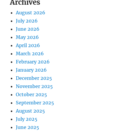
Archives
August 2026
July 2026
June 2026
May 2026
April 2026
March 2026
February 2026
January 2026
December 2025
November 2025
October 2025
September 2025
August 2025
July 2025
June 2025