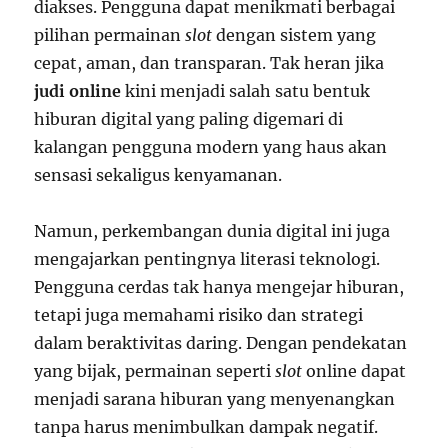
diakses. Pengguna dapat menikmati berbagai
pilihan permainan
slot
dengan sistem yang
cepat, aman, dan transparan. Tak heran jika
judi online
kini menjadi salah satu bentuk
hiburan digital yang paling digemari di
kalangan pengguna modern yang haus akan
sensasi sekaligus kenyamanan.
Namun, perkembangan dunia digital ini juga
mengajarkan pentingnya literasi teknologi.
Pengguna cerdas tak hanya mengejar hiburan,
tetapi juga memahami risiko dan strategi
dalam beraktivitas daring. Dengan pendekatan
yang bijak, permainan seperti
slot
online dapat
menjadi sarana hiburan yang menyenangkan
tanpa harus menimbulkan dampak negatif.