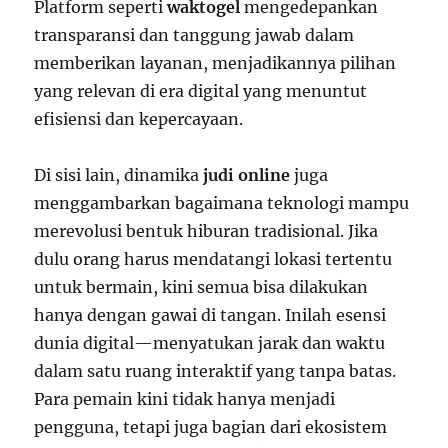
Platform seperti
waktogel
mengedepankan
transparansi dan tanggung jawab dalam
memberikan layanan, menjadikannya pilihan
yang relevan di era digital yang menuntut
efisiensi dan kepercayaan.
Di sisi lain, dinamika
judi online
juga
menggambarkan bagaimana teknologi mampu
merevolusi bentuk hiburan tradisional. Jika
dulu orang harus mendatangi lokasi tertentu
untuk bermain, kini semua bisa dilakukan
hanya dengan gawai di tangan. Inilah esensi
dunia digital—menyatukan jarak dan waktu
dalam satu ruang interaktif yang tanpa batas.
Para pemain kini tidak hanya menjadi
pengguna, tetapi juga bagian dari ekosistem