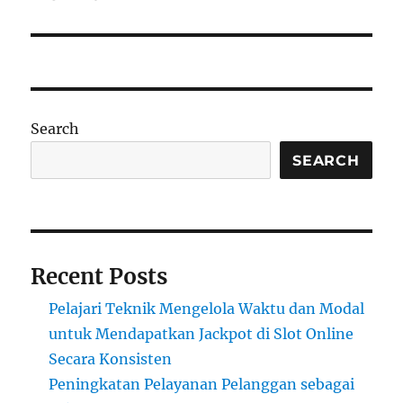
Search
SEARCH
Recent Posts
Pelajari Teknik Mengelola Waktu dan Modal
untuk Mendapatkan Jackpot di Slot Online
Secara Konsisten
Peningkatan Pelayanan Pelanggan sebagai