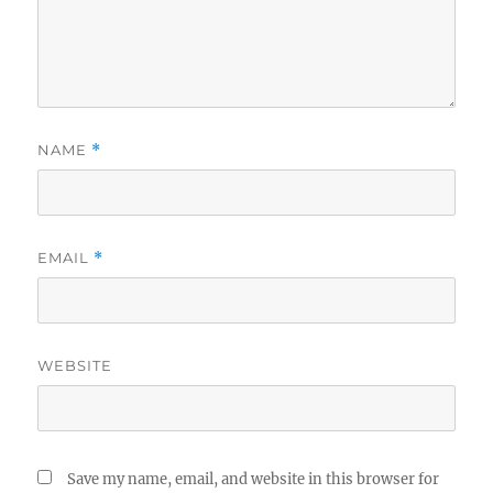
NAME
*
EMAIL
*
WEBSITE
Save my name, email, and website in this browser for