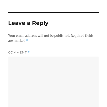
on
Leave a Reply
Your email address will not be published.
Required fields
are marked
*
COMMENT
*