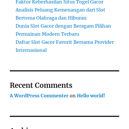
Faktor Keberhasilan Situs Togel Gacor
Analisis Peluang Kemenangan dari Slot
Bertema Olahraga dan Hiburan
Dunia Slot Gacor dengan Beragam Pilihan
Permainan Modern Terbaru
Daftar Slot Gacor Favorit Bersama Provider
Internasional
Recent Comments
A WordPress Commenter
on
Hello world!