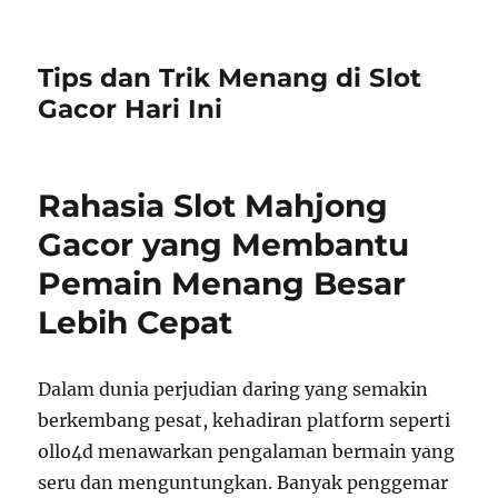
Tips dan Trik Menang di Slot
Gacor Hari Ini
Rahasia Slot Mahjong
Gacor yang Membantu
Pemain Menang Besar
Lebih Cepat
Dalam dunia perjudian daring yang semakin
berkembang pesat, kehadiran platform seperti
ollo4d menawarkan pengalaman bermain yang
seru dan menguntungkan. Banyak penggemar