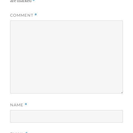
are marked
*
COMMENT
*
NAME
*