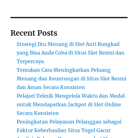
Recent Posts
Strategi Jitu Menang di Slot Anti Rungkad
yang Bisa Anda Coba di Situs Slot Resmi dan
Terpercaya
Temukan Cara Meningkatkan Peluang
Menang dan Keuntungan di Situs Slot Resmi
dan Aman Secara Konsisten
Pelajari Teknik Mengelola Waktu dan Modal
untuk Mendapatkan Jackpot di Slot Online
Secara Konsisten
Peningkatan Pelayanan Pelanggan sebagai
Faktor Keberhasilan Situs Togel Gacor