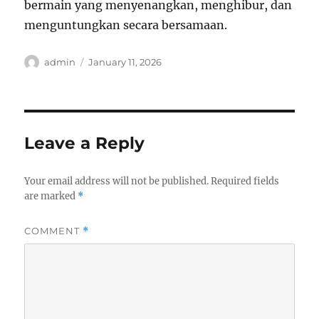
bermain yang menyenangkan, menghibur, dan
menguntungkan secara bersamaan.
Author
Posted
admin
January 11, 2026
on
Leave a Reply
Your email address will not be published.
Required fields
are marked
*
COMMENT
*