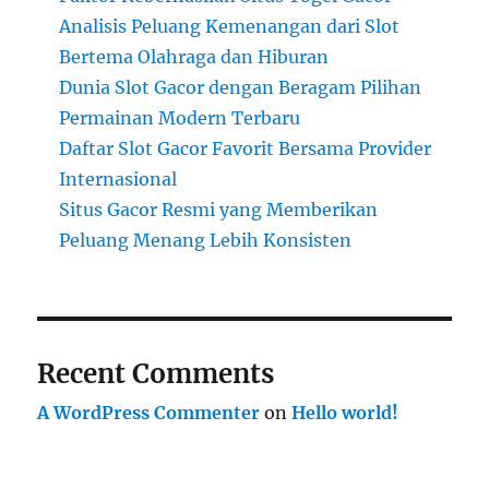
Analisis Peluang Kemenangan dari Slot
Bertema Olahraga dan Hiburan
Dunia Slot Gacor dengan Beragam Pilihan
Permainan Modern Terbaru
Daftar Slot Gacor Favorit Bersama Provider
Internasional
Situs Gacor Resmi yang Memberikan
Peluang Menang Lebih Konsisten
Recent Comments
A WordPress Commenter
on
Hello world!