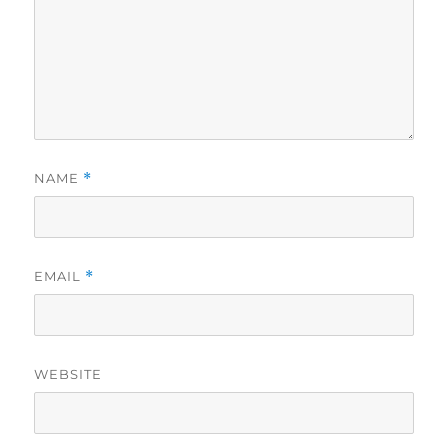
NAME
*
EMAIL
*
WEBSITE