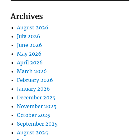
Archives
August 2026
July 2026
June 2026
May 2026
April 2026
March 2026
February 2026
January 2026
December 2025
November 2025
October 2025
September 2025
August 2025