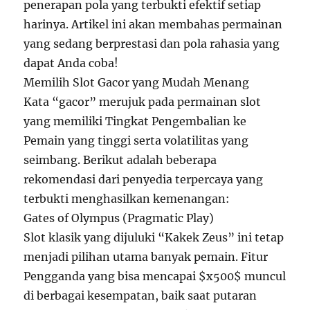
penerapan pola yang terbukti efektif setiap
harinya. Artikel ini akan membahas permainan
yang sedang berprestasi dan pola rahasia yang
dapat Anda coba!
Memilih Slot Gacor yang Mudah Menang
Kata “gacor” merujuk pada permainan slot
yang memiliki Tingkat Pengembalian ke
Pemain yang tinggi serta volatilitas yang
seimbang. Berikut adalah beberapa
rekomendasi dari penyedia terpercaya yang
terbukti menghasilkan kemenangan:
Gates of Olympus (Pragmatic Play)
Slot klasik yang dijuluki “Kakek Zeus” ini tetap
menjadi pilihan utama banyak pemain. Fitur
Pengganda yang bisa mencapai $x500$ muncul
di berbagai kesempatan, baik saat putaran