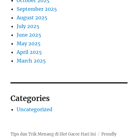
October 2025
September 2025
August 2025
July 2025
June 2025
May 2025
April 2025
March 2025
Categories
Uncategorized
Tips dan Trik Menang di Slot Gacor Hari Ini
Proudly