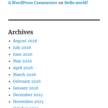
A WordPress Commenter
on
Hello world!
Archives
August 2026
July 2026
June 2026
May 2026
April 2026
March 2026
February 2026
January 2026
December 2025
November 2025