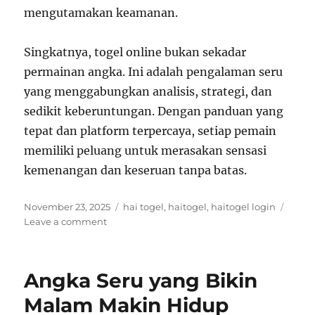
mengutamakan keamanan.
Singkatnya, togel online bukan sekadar
permainan angka. Ini adalah pengalaman seru
yang menggabungkan analisis, strategi, dan
sedikit keberuntungan. Dengan panduan yang
tepat dan platform terpercaya, setiap pemain
memiliki peluang untuk merasakan sensasi
kemenangan dan keseruan tanpa batas.
Posted
Tags
November 23, 2025
hai togel
,
haitogel
,
haitogel login
on
on
Leave a comment
Strategi
Menyenangkan
untuk
Angka Seru yang Bikin
Menikmati
Permainan
Malam Makin Hidup
Togel