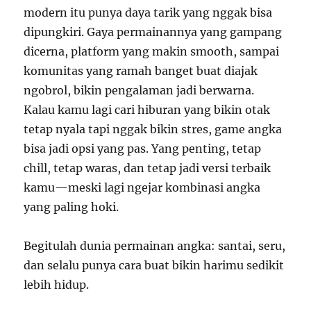
modern itu punya daya tarik yang nggak bisa
dipungkiri. Gaya permainannya yang gampang
dicerna, platform yang makin smooth, sampai
komunitas yang ramah banget buat diajak
ngobrol, bikin pengalaman jadi berwarna.
Kalau kamu lagi cari hiburan yang bikin otak
tetap nyala tapi nggak bikin stres, game angka
bisa jadi opsi yang pas. Yang penting, tetap
chill, tetap waras, dan tetap jadi versi terbaik
kamu—meski lagi ngejar kombinasi angka
yang paling hoki.
Begitulah dunia permainan angka: santai, seru,
dan selalu punya cara buat bikin harimu sedikit
lebih hidup.