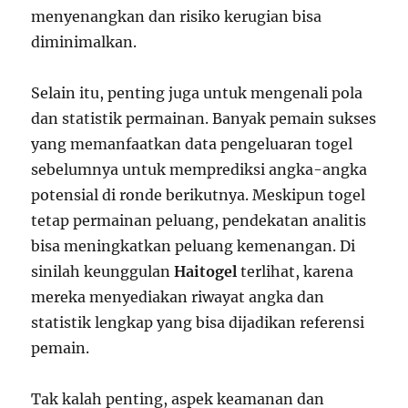
menyenangkan dan risiko kerugian bisa
diminimalkan.
Selain itu, penting juga untuk mengenali pola
dan statistik permainan. Banyak pemain sukses
yang memanfaatkan data pengeluaran togel
sebelumnya untuk memprediksi angka-angka
potensial di ronde berikutnya. Meskipun togel
tetap permainan peluang, pendekatan analitis
bisa meningkatkan peluang kemenangan. Di
sinilah keunggulan
Haitogel
terlihat, karena
mereka menyediakan riwayat angka dan
statistik lengkap yang bisa dijadikan referensi
pemain.
Tak kalah penting, aspek keamanan dan