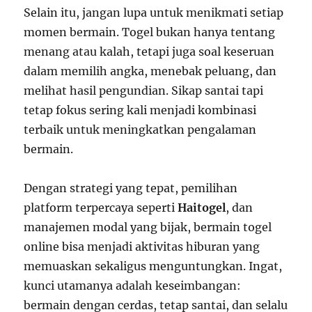
Selain itu, jangan lupa untuk menikmati setiap
momen bermain. Togel bukan hanya tentang
menang atau kalah, tetapi juga soal keseruan
dalam memilih angka, menebak peluang, dan
melihat hasil pengundian. Sikap santai tapi
tetap fokus sering kali menjadi kombinasi
terbaik untuk meningkatkan pengalaman
bermain.
Dengan strategi yang tepat, pemilihan
platform terpercaya seperti
Haitogel
, dan
manajemen modal yang bijak, bermain togel
online bisa menjadi aktivitas hiburan yang
memuaskan sekaligus menguntungkan. Ingat,
kunci utamanya adalah keseimbangan:
bermain dengan cerdas, tetap santai, dan selalu