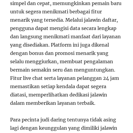
simpel dan cepat, memungkinkan pemain baru
untuk segera menikmati berbagai fitur
menarik yang tersedia. Melalui jalawin daftar,
pengguna dapat mengisi data secara lengkap
dan langsung menikmati manfaat dari layanan
yang disediakan. Platform ini juga dikenal
dengan bonus dan promosi menarik yang
selalu menggiurkan, membuat pengalaman
bermain semakin seru dan menguntungkan.
Fitur live chat serta layanan pelanggan 24 jam
memastikan setiap kendala dapat segera
diatasi, memperlihatkan dedikasi jalawin
dalam memberikan layanan terbaik.
Para pecinta judi daring tentunya tidak asing
lagi dengan keunggulan yang dimiliki jalawin