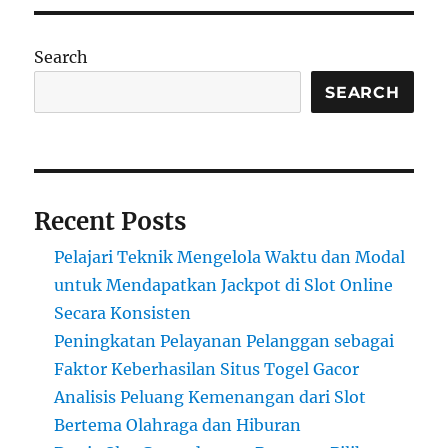
Tingkatkan
Winrate
Tanpa
Search
Risiko
Berlebih
SEARCH
Recent Posts
Pelajari Teknik Mengelola Waktu dan Modal
untuk Mendapatkan Jackpot di Slot Online
Secara Konsisten
Peningkatan Pelayanan Pelanggan sebagai
Faktor Keberhasilan Situs Togel Gacor
Analisis Peluang Kemenangan dari Slot
Bertema Olahraga dan Hiburan