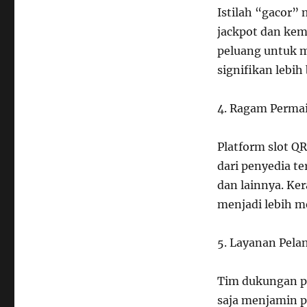
Istilah “gacor”
jackpot dan ke
peluang untuk 
signifikan lebih
4. Ragam Permai
Platform slot Q
dari penyedia te
dan lainnya. K
menjadi lebih 
5. Layanan Pela
Tim dukungan p
saja menjamin 