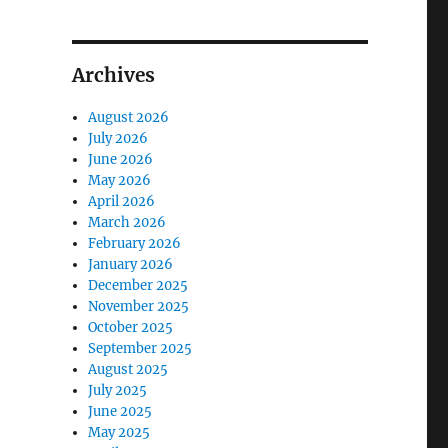
Archives
August 2026
July 2026
June 2026
May 2026
April 2026
March 2026
February 2026
January 2026
December 2025
November 2025
October 2025
September 2025
August 2025
July 2025
June 2025
May 2025