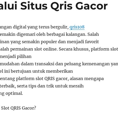
lui Situs Qris Gacor
gan digital yang terus bergulir,
qris108
semakin digemari oleh berbagai kalangan. Salah
ainan yang semakin populer dan menjadi favorit
lah permainan slot online. Secara khusus, platform slo
menjadi pilihan
emudahan dalam transaksi dan peluang kemenangan ya
kel ini bertujuan untuk memberikan
tentang platform slot QRIS gacor, alasan mengapa
terbaik, serta tips dan trik untuk meraih
g optimal.
 Slot QRIS Gacor?