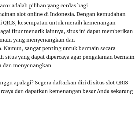
gacor adalah pilihan yang cerdas bagi
ainan slot online di Indonesia. Dengan kemudahan
lui QRIS, kesempatan untuk meraih kemenangan
bagai fitur menarik lainnya, situs ini dapat memberikan
rmain yang menyenangkan dan
 Namun, sangat penting untuk bermain secara
ih situs yang dapat dipercaya agar pengalaman bermain
n dan menyenangkan.
unggu apalagi? Segera daftarkan diri di situs slot QRIS
ercaya dan dapatkan kemenangan besar Anda sekarang