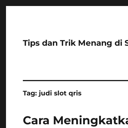
Tips dan Trik Menang di S
Tag:
judi slot qris
Cara Meningkat