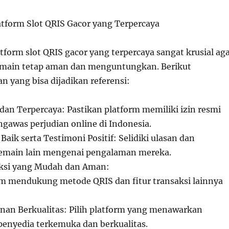
atform Slot QRIS Gacor yang Terpercaya
form slot QRIS gacor yang terpercaya sangat krusial ag
main tetap aman dan menguntungkan. Berikut
 yang bisa dijadikan referensi:
dan Terpercaya: Pastikan platform memiliki izin resmi
ngawas perjudian online di Indonesia.
Baik serta Testimoni Positif: Selidiki ulasan dan
pemain lain mengenai pengalaman mereka.
aksi yang Mudah dan Aman:
rm mendukung metode QRIS dan fitur transaksi lainnya
inan Berkualitas: Pilih platform yang menawarkan
penyedia terkemuka dan berkualitas.