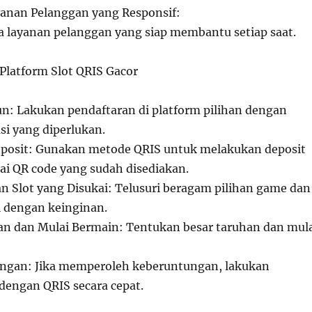
anan Pelanggan yang Responsif:
ia layanan pelanggan yang siap membantu setiap saat.
 Platform Slot QRIS Gacor
un: Lakukan pendaftaran di platform pilihan dengan
si yang diperlukan.
eposit: Gunakan metode QRIS untuk melakukan deposit
 QR code yang sudah disediakan.
an Slot yang Disukai: Telusuri beragam pilihan game dan
i dengan keinginan.
an dan Mulai Bermain: Tentukan besar taruhan dan mul
angan: Jika memperoleh keberuntungan, lakukan
dengan QRIS secara cepat.