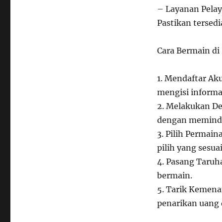
– Layanan Pelay
Pastikan tersed
Cara Bermain di
1. Mendaftar Ak
mengisi informa
2. Melakukan D
dengan memindai
3. Pilih Permain
pilih yang sesua
4. Pasang Taruh
bermain.
5. Tarik Kemen
penarikan uang 