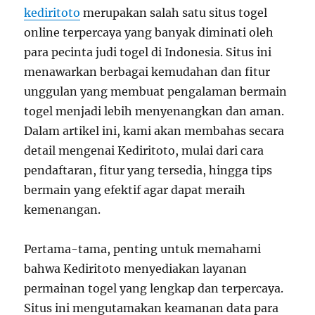
kediritoto
merupakan salah satu situs togel
online terpercaya yang banyak diminati oleh
para pecinta judi togel di Indonesia. Situs ini
menawarkan berbagai kemudahan dan fitur
unggulan yang membuat pengalaman bermain
togel menjadi lebih menyenangkan dan aman.
Dalam artikel ini, kami akan membahas secara
detail mengenai Kediritoto, mulai dari cara
pendaftaran, fitur yang tersedia, hingga tips
bermain yang efektif agar dapat meraih
kemenangan.
Pertama-tama, penting untuk memahami
bahwa Kediritoto menyediakan layanan
permainan togel yang lengkap dan terpercaya.
Situs ini mengutamakan keamanan data para