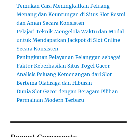
Temukan Cara Meningkatkan Peluang
Menang dan Keuntungan di Situs Slot Resmi
dan Aman Secara Konsisten
Pelajari Teknik Mengelola Waktu dan Modal
untuk Mendapatkan Jackpot di Slot Online
Secara Konsisten
Peningkatan Pelayanan Pelanggan sebagai
Faktor Keberhasilan Situs Togel Gacor
Analisis Peluang Kemenangan dari Slot
Bertema Olahraga dan Hiburan
Dunia Slot Gacor dengan Beragam Pilihan
Permainan Modern Terbaru