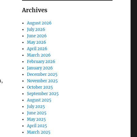
Archives
August 2026
July 2026
June 2026
May 2026
April 2026
March 2026
February 2026
January 2026
December 2025
m,
November 2025
October 2025
September 2025
August 2025
July 2025
June 2025
May 2025
April 2025
March 2025