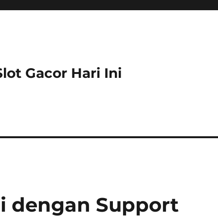
lot Gacor Hari Ini
i dengan Support