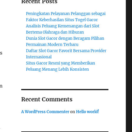
Recent Posts
Peningkatan Pelayanan Pelanggan sebagai
Faktor Keberhasilan Situs Togel Gacor
Analisis Peluang Kemenangan dari Slot
Bertema Olahraga dan Hiburan
Dunia Slot Gacor dengan Beragam Pilihan
Permainan Modern Terbaru
Daftar Slot Gacor Favorit Bersama Provider
s
Internasional
Situs Gacor Resmi yang Memberikan
Peluang Menang Lebih Konsisten
an
Recent Comments
A WordPress Commenter
on
Hello world!
a