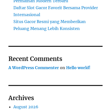
Permainan Modern Terbaru
Daftar Slot Gacor Favorit Bersama Provider
Internasional
Situs Gacor Resmi yang Memberikan
Peluang Menang Lebih Konsisten
Recent Comments
A WordPress Commenter
on
Hello world!
Archives
August 2026