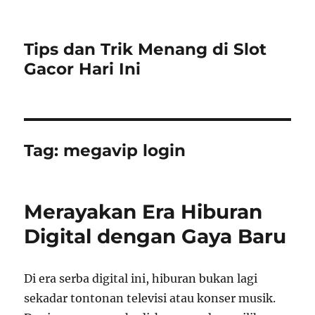
Tips dan Trik Menang di Slot
Gacor Hari Ini
Tag:
megavip login
Merayakan Era Hiburan
Digital dengan Gaya Baru
Di era serba digital ini, hiburan bukan lagi
sekadar tontonan televisi atau konser musik.