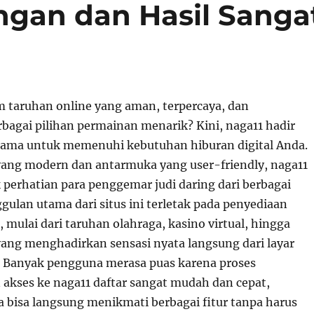
ngan dan Hasil Sanga
m taruhan online yang aman, terpercaya, dan
agai pilihan permainan menarik? Kini, naga11 hadir
utama untuk memenuhi kebutuhan hiburan digital Anda.
ang modern dan antarmuka yang user-friendly, naga11
erhatian para penggemar judi daring dari berbagai
gulan utama dari situs ini terletak pada penyediaan
 mulai dari taruhan olahraga, kasino virtual, hingga
yang menghadirkan sensasi nyata langsung dari layar
 Banyak pengguna merasa puas karena proses
 akses ke naga11 daftar sangat mudah dan cepat,
 bisa langsung menikmati berbagai fitur tanpa harus