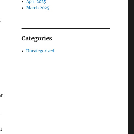
April 2025
March 2025
1
Categories
Uncategorized
at
a
i