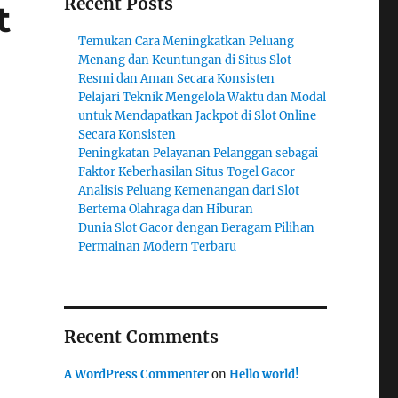
Recent Posts
t
Temukan Cara Meningkatkan Peluang
Menang dan Keuntungan di Situs Slot
Resmi dan Aman Secara Konsisten
Pelajari Teknik Mengelola Waktu dan Modal
untuk Mendapatkan Jackpot di Slot Online
Secara Konsisten
Peningkatan Pelayanan Pelanggan sebagai
Faktor Keberhasilan Situs Togel Gacor
Analisis Peluang Kemenangan dari Slot
Bertema Olahraga dan Hiburan
Dunia Slot Gacor dengan Beragam Pilihan
Permainan Modern Terbaru
Recent Comments
A WordPress Commenter
on
Hello world!