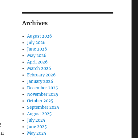
Archives
August 2026
July 2026
June 2026
May 2026
April 2026
March 2026
February 2026
January 2026
December 2025
November 2025
October 2025
September 2025
August 2025
July 2025
g
June 2025
ni
May 2025