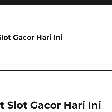
lot Gacor Hari Ini
Slot Gacor Hari Ini