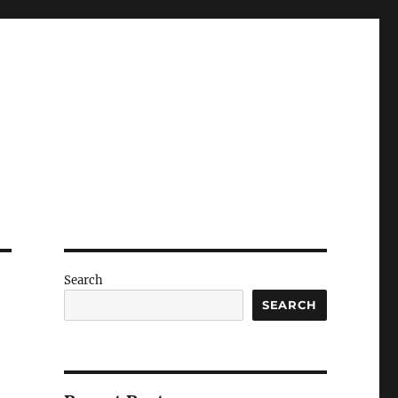
Search
SEARCH