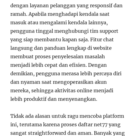
dengan layanan pelanggan yang responsif dan
ramah. Apabila menghadapi kendala saat
masuk atau mengalami kendala lainnya,
pengguna tinggal menghubungi tim support
yang siap membantu kapan saja. Fitur chat
langsung dan panduan lengkap di website
membuat proses penyelesaian masalah
menjadi lebih cepat dan efisien. Dengan
demikian, pengguna merasa lebih percaya diri
dan nyaman saat mengoperasikan akun
mereka, sehingga aktivitas online menjadi
lebih produktif dan menyenangkan.
Tidak ada alasan untuk ragu mencoba platform
ini, terutama karena proses daftar net77 yang
sangat straightforward dan aman. Banyak yang