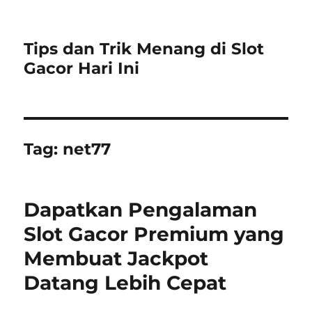
Tips dan Trik Menang di Slot
Gacor Hari Ini
Tag:
net77
Dapatkan Pengalaman
Slot Gacor Premium yang
Membuat Jackpot
Datang Lebih Cepat