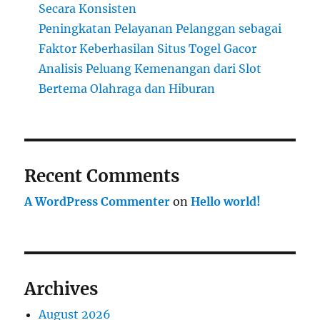
Secara Konsisten
Peningkatan Pelayanan Pelanggan sebagai
Faktor Keberhasilan Situs Togel Gacor
Analisis Peluang Kemenangan dari Slot
Bertema Olahraga dan Hiburan
Recent Comments
A WordPress Commenter
on
Hello world!
Archives
August 2026