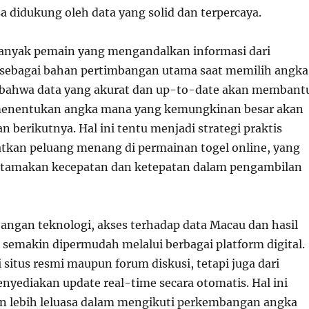
 didukung oleh data yang solid dan terpercaya.
banyak pemain yang mengandalkan informasi dari
sebagai bahan pertimbangan utama saat memilih angka
 bahwa data yang akurat dan up-to-date akan membant
enentukan angka mana yang kemungkinan besar akan
n berikutnya. Hal ini tentu menjadi strategi praktis
kan peluang menang di permainan togel online, yang
makan kecepatan dan ketepatan dalam pengambilan
angan teknologi, akses terhadap data Macau dan hasil
i semakin dipermudah melalui berbagai platform digital.
 situs resmi maupun forum diskusi, tetapi juga dari
nyediakan update real-time secara otomatis. Hal ini
 lebih leluasa dalam mengikuti perkembangan angka