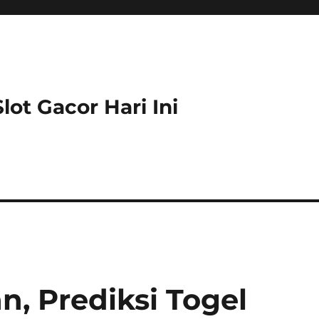
lot Gacor Hari Ini
n, Prediksi Togel