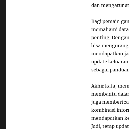
dan mengatur st
Bagi pemain gam
memahami data 
penting. Dengan
bisa mengurangi
mendapatkan jac
update keluaran
sebagai panduan
Akhir kata, mem
membantu dalam 
juga memberi ra
kombinasi infor
mendapatkan kem
Jadi, tetap upd