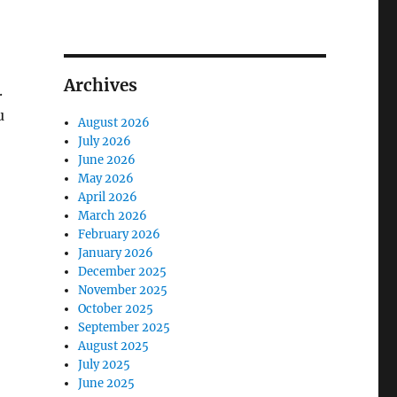
Archives
.
u
August 2026
July 2026
June 2026
May 2026
April 2026
March 2026
February 2026
January 2026
December 2025
November 2025
October 2025
September 2025
August 2025
July 2025
June 2025