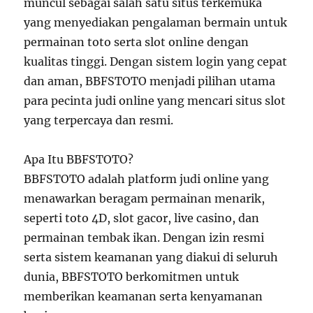
muncul sebagai salah satu situs terkemuka
yang menyediakan pengalaman bermain untuk
permainan toto serta slot online dengan
kualitas tinggi. Dengan sistem login yang cepat
dan aman, BBFSTOTO menjadi pilihan utama
para pecinta judi online yang mencari situs slot
yang terpercaya dan resmi.
Apa Itu BBFSTOTO?
BBFSTOTO adalah platform judi online yang
menawarkan beragam permainan menarik,
seperti toto 4D, slot gacor, live casino, dan
permainan tembak ikan. Dengan izin resmi
serta sistem keamanan yang diakui di seluruh
dunia, BBFSTOTO berkomitmen untuk
memberikan keamanan serta kenyamanan