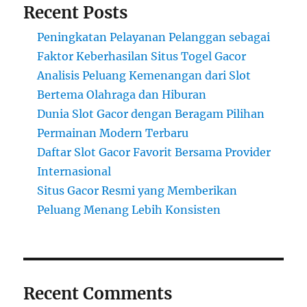
Recent Posts
Peningkatan Pelayanan Pelanggan sebagai
Faktor Keberhasilan Situs Togel Gacor
Analisis Peluang Kemenangan dari Slot
Bertema Olahraga dan Hiburan
Dunia Slot Gacor dengan Beragam Pilihan
Permainan Modern Terbaru
Daftar Slot Gacor Favorit Bersama Provider
Internasional
Situs Gacor Resmi yang Memberikan
Peluang Menang Lebih Konsisten
Recent Comments