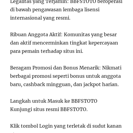
Legalitas yang Terjamin: BBFSTOTO beroperasi
di bawah pengawasan lembaga lisensi
internasional yang resmi.
Ribuan Anggota Aktif: Komunitas yang besar
dan aktif mencerminkan tingkat kepercayaan
para pemain terhadap situs ini.
Beragam Promosi dan Bonus Menarik: Nikmati
berbagai promosi seperti bonus untuk anggota
baru, cashback mingguan, dan jackpot harian.
Langkah untuk Masuk ke BBFSTOTO
Kunjungi situs resmi BBFSTOTO.
Klik tombol Login yang terletak di sudut kanan