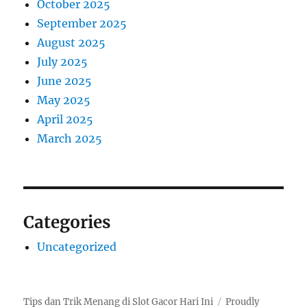
October 2025
September 2025
August 2025
July 2025
June 2025
May 2025
April 2025
March 2025
Categories
Uncategorized
Tips dan Trik Menang di Slot Gacor Hari Ini
Proudly