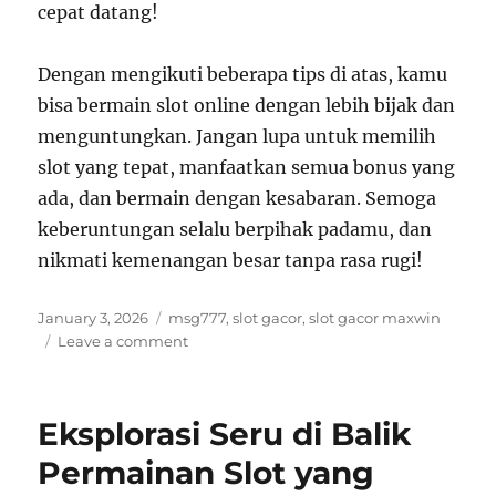
cepat datang!
Dengan mengikuti beberapa tips di atas, kamu
bisa bermain slot online dengan lebih bijak dan
menguntungkan. Jangan lupa untuk memilih
slot yang tepat, manfaatkan semua bonus yang
ada, dan bermain dengan kesabaran. Semoga
keberuntungan selalu berpihak padamu, dan
nikmati kemenangan besar tanpa rasa rugi!
Posted
Tags
January 3, 2026
msg777
,
slot gacor
,
slot gacor maxwin
on
on
Leave a comment
Main
Slot
Tanpa
Eksplorasi Seru di Balik
Rugi,
Slot
Permainan Slot yang
Online