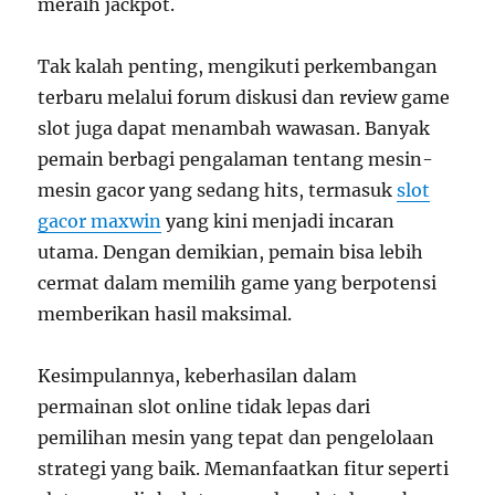
meraih jackpot.
Tak kalah penting, mengikuti perkembangan
terbaru melalui forum diskusi dan review game
slot juga dapat menambah wawasan. Banyak
pemain berbagi pengalaman tentang mesin-
mesin gacor yang sedang hits, termasuk
slot
gacor maxwin
yang kini menjadi incaran
utama. Dengan demikian, pemain bisa lebih
cermat dalam memilih game yang berpotensi
memberikan hasil maksimal.
Kesimpulannya, keberhasilan dalam
permainan slot online tidak lepas dari
pemilihan mesin yang tepat dan pengelolaan
strategi yang baik. Memanfaatkan fitur seperti