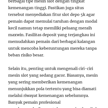
berbagai tipe mesin slot dengan tingkat
kemenangan tinggi. Pastikan juga situs
tersebut menyediakan fitur slot depo 5k agar
pemain dapat memulai taruhan dengan modal
kecil namun tetap memiliki peluang meraih
maxwin. Fasilitas deposit yang terjangkau ini
memudahkan pemain dari berbagai kalangan
untuk mencoba keberuntungan mereka tanpa
beban risiko besar.
Selain itu, penting untuk mengenali ciri-ciri
mesin slot yang sedang gacor. Biasanya, mesin
yang sering memberikan kemenangan
menunjukkan pola tertentu yang bisa diamati
melalui riwayat kemenangan sebelumnya.
Banyak pemain profesional