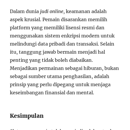
Dalam dunia
judi online
, keamanan adalah
aspek krusial. Pemain disarankan memilih
platform yang memiliki lisensi resmi dan
menggunakan sistem enkripsi modern untuk
melindungi data pribadi dan transaksi. Selain
itu, tanggung jawab bermain menjadi hal
penting yang tidak boleh diabaikan.
Menjadikan permainan sebagai hiburan, bukan
sebagai sumber utama penghasilan, adalah
prinsip yang perlu dipegang untuk menjaga
keseimbangan finansial dan mental.
Kesimpulan