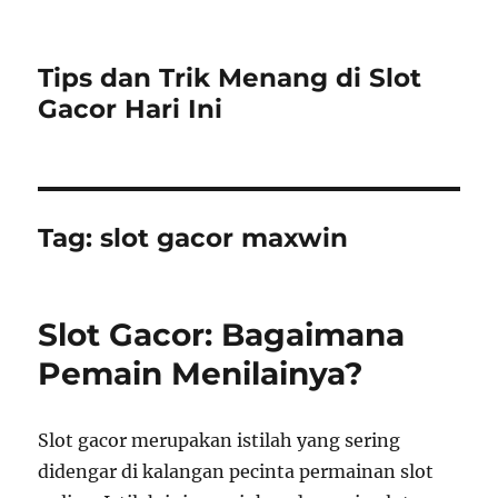
Tips dan Trik Menang di Slot
Gacor Hari Ini
Tag:
slot gacor maxwin
Slot Gacor: Bagaimana
Pemain Menilainya?
Slot gacor merupakan istilah yang sering
didengar di kalangan pecinta permainan slot