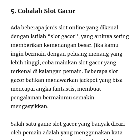
5. Cobalah Slot Gacor
Ada beberapa jenis slot online yang dikenal
dengan istilah “slot gacor”, yang artinya sering
memberikan kemenangan besar. Jika kamu
ingin bermain dengan peluang menang yang
lebih tinggi, coba mainkan slot gacor yang
terkenal di kalangan pemain. Beberapa slot
gacor bahkan menawarkan jackpot yang bisa
mencapai angka fantastis, membuat
pengalaman bermainmu semakin
mengasyikkan.
Salah satu game slot gacor yang banyak dicari
oleh pemain adalah yang menggunakan kata