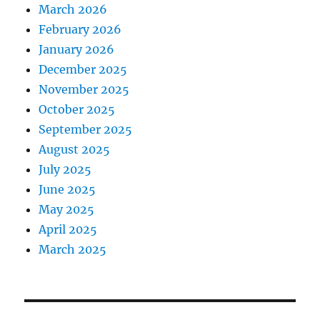
March 2026
February 2026
January 2026
December 2025
November 2025
October 2025
September 2025
August 2025
July 2025
June 2025
May 2025
April 2025
March 2025