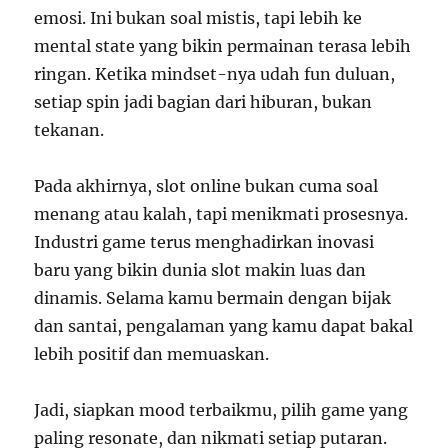
emosi. Ini bukan soal mistis, tapi lebih ke
mental state yang bikin permainan terasa lebih
ringan. Ketika mindset-nya udah fun duluan,
setiap spin jadi bagian dari hiburan, bukan
tekanan.
Pada akhirnya, slot online bukan cuma soal
menang atau kalah, tapi menikmati prosesnya.
Industri game terus menghadirkan inovasi
baru yang bikin dunia slot makin luas dan
dinamis. Selama kamu bermain dengan bijak
dan santai, pengalaman yang kamu dapat bakal
lebih positif dan memuaskan.
Jadi, siapkan mood terbaikmu, pilih game yang
paling resonate, dan nikmati setiap putaran.