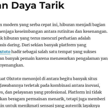
n Daya Tarik
 modern yang serba cepat ini, hiburan menjadi bagian
enjaga keseimbangan antara rutinitas dan kesenangan.
uk hiburan yang terus mencuri perhatian adalah
sis daring. Dari sekian banyak platform yang
lxtoto
hadir sebagai salah satu tempat yang sukses
ian banyak pemain karena menawarkan pengalaman yan
nyenangkan.
t Olxtoto menonjol di antara begitu banyak situs
 Jawabannya terletak pada kombinasi antara inovasi,
, dan pelayanan yang profesional. Platform ini tidak
kan beragam permainan menarik, tetapi juga memberi
in untuk menikmati sensasi yang autentik layaknya