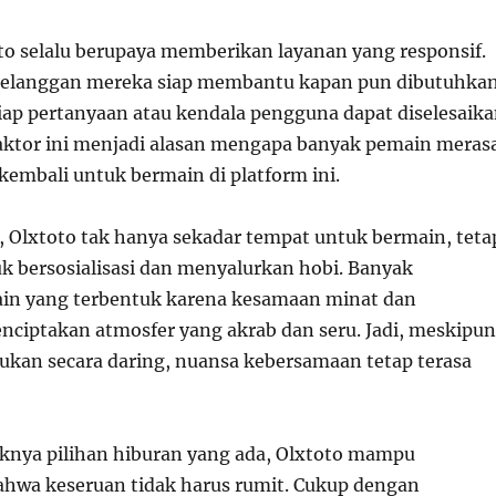
oto selalu berupaya memberikan layanan yang responsif.
elanggan mereka siap membantu kapan pun dibutuhkan
ap pertanyaan atau kendala pengguna dapat diselesaik
aktor ini menjadi alasan mengapa banyak pemain meras
kembali untuk bermain di platform ini.
n, Olxtoto tak hanya sekadar tempat untuk bermain, teta
uk bersosialisasi dan menyalurkan hobi. Banyak
in yang terbentuk karena kesamaan minat dan
ciptakan atmosfer yang akrab dan seru. Jadi, meskipun
ukan secara daring, nuansa kebersamaan tetap terasa
knya pilihan hiburan yang ada, Olxtoto mampu
hwa keseruan tidak harus rumit. Cukup dengan