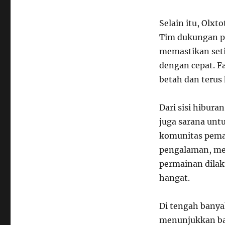
Selain itu, Olxt
Tim dukungan p
memastikan seti
dengan cepat. F
betah dan terus 
Dari sisi hibura
juga sarana unt
komunitas pema
pengalaman, men
permainan dilak
hangat.
Di tengah banya
menunjukkan ba