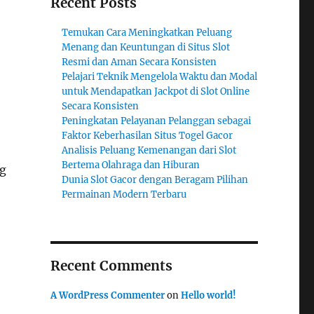
Recent Posts
Temukan Cara Meningkatkan Peluang
Menang dan Keuntungan di Situs Slot
Resmi dan Aman Secara Konsisten
Pelajari Teknik Mengelola Waktu dan Modal
untuk Mendapatkan Jackpot di Slot Online
Secara Konsisten
Peningkatan Pelayanan Pelanggan sebagai
Faktor Keberhasilan Situs Togel Gacor
Analisis Peluang Kemenangan dari Slot
Bertema Olahraga dan Hiburan
g
Dunia Slot Gacor dengan Beragam Pilihan
Permainan Modern Terbaru
Recent Comments
A WordPress Commenter
on
Hello world!