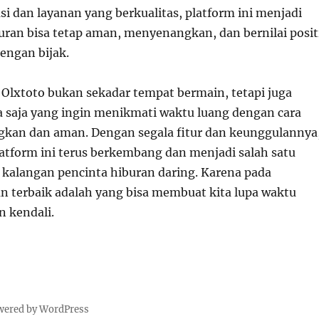
i dan layanan yang berkualitas, platform ini menjadi
uran bisa tetap aman, menyenangkan, dan bernilai posit
dengan bijak.
Olxtoto bukan sekadar tempat bermain, tetapi juga
a saja yang ingin menikmati waktu luang dengan cara
kan dan aman. Dengan segala fitur dan keunggulannya
latform ini terus berkembang dan menjadi salah satu
i kalangan pencinta hiburan daring. Karena pada
an terbaik adalah yang bisa membuat kita lupa waktu
n kendali.
wered by WordPress