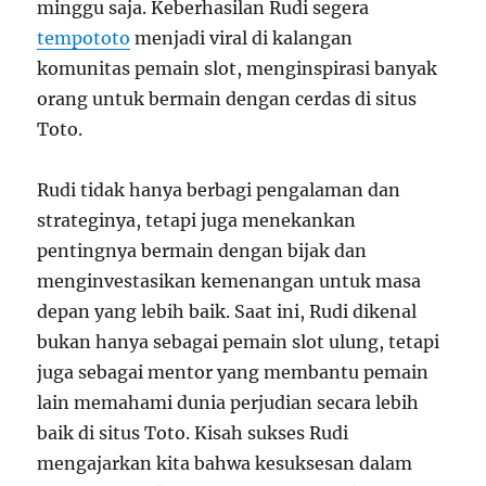
minggu saja. Keberhasilan Rudi segera
tempototo
menjadi viral di kalangan
komunitas pemain slot, menginspirasi banyak
orang untuk bermain dengan cerdas di situs
Toto.
Rudi tidak hanya berbagi pengalaman dan
strateginya, tetapi juga menekankan
pentingnya bermain dengan bijak dan
menginvestasikan kemenangan untuk masa
depan yang lebih baik. Saat ini, Rudi dikenal
bukan hanya sebagai pemain slot ulung, tetapi
juga sebagai mentor yang membantu pemain
lain memahami dunia perjudian secara lebih
baik di situs Toto. Kisah sukses Rudi
mengajarkan kita bahwa kesuksesan dalam