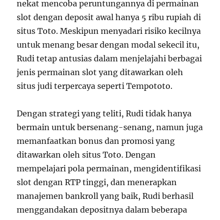
nekat mencoba peruntungannya di permainan
slot dengan deposit awal hanya 5 ribu rupiah di
situs Toto. Meskipun menyadari risiko kecilnya
untuk menang besar dengan modal sekecil itu,
Rudi tetap antusias dalam menjelajahi berbagai
jenis permainan slot yang ditawarkan oleh
situs judi terpercaya seperti Tempototo.
Dengan strategi yang teliti, Rudi tidak hanya
bermain untuk bersenang-senang, namun juga
memanfaatkan bonus dan promosi yang
ditawarkan oleh situs Toto. Dengan
mempelajari pola permainan, mengidentifikasi
slot dengan RTP tinggi, dan menerapkan
manajemen bankroll yang baik, Rudi berhasil
menggandakan depositnya dalam beberapa