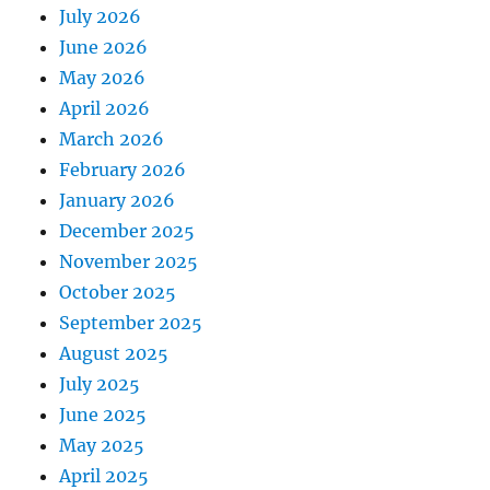
July 2026
June 2026
May 2026
April 2026
March 2026
February 2026
January 2026
December 2025
November 2025
October 2025
September 2025
August 2025
July 2025
June 2025
May 2025
April 2025