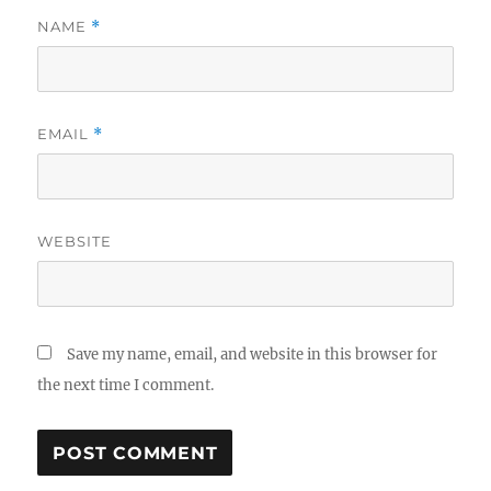
NAME
*
EMAIL
*
WEBSITE
Save my name, email, and website in this browser for
the next time I comment.