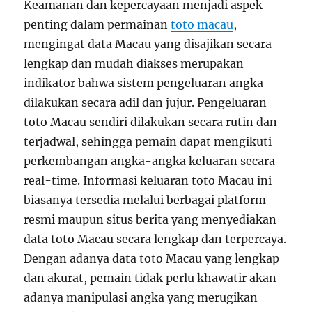
Keamanan dan kepercayaan menjadi aspek
penting dalam permainan
toto macau
,
mengingat data Macau yang disajikan secara
lengkap dan mudah diakses merupakan
indikator bahwa sistem pengeluaran angka
dilakukan secara adil dan jujur. Pengeluaran
toto Macau sendiri dilakukan secara rutin dan
terjadwal, sehingga pemain dapat mengikuti
perkembangan angka-angka keluaran secara
real-time. Informasi keluaran toto Macau ini
biasanya tersedia melalui berbagai platform
resmi maupun situs berita yang menyediakan
data toto Macau secara lengkap dan terpercaya.
Dengan adanya data toto Macau yang lengkap
dan akurat, pemain tidak perlu khawatir akan
adanya manipulasi angka yang merugikan