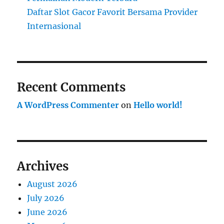
Daftar Slot Gacor Favorit Bersama Provider
Internasional
Recent Comments
A WordPress Commenter
on
Hello world!
Archives
August 2026
July 2026
June 2026