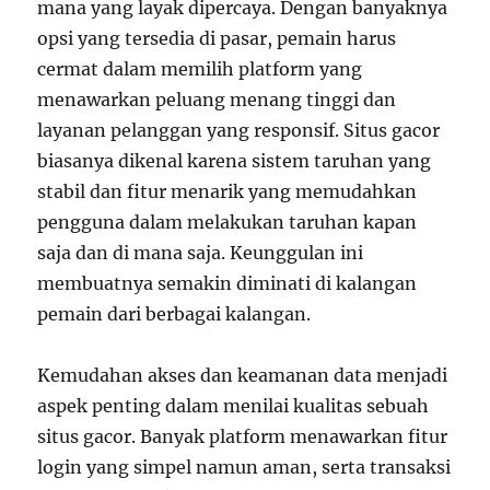
mana yang layak dipercaya. Dengan banyaknya
opsi yang tersedia di pasar, pemain harus
cermat dalam memilih platform yang
menawarkan peluang menang tinggi dan
layanan pelanggan yang responsif. Situs gacor
biasanya dikenal karena sistem taruhan yang
stabil dan fitur menarik yang memudahkan
pengguna dalam melakukan taruhan kapan
saja dan di mana saja. Keunggulan ini
membuatnya semakin diminati di kalangan
pemain dari berbagai kalangan.
Kemudahan akses dan keamanan data menjadi
aspek penting dalam menilai kualitas sebuah
situs gacor. Banyak platform menawarkan fitur
login yang simpel namun aman, serta transaksi