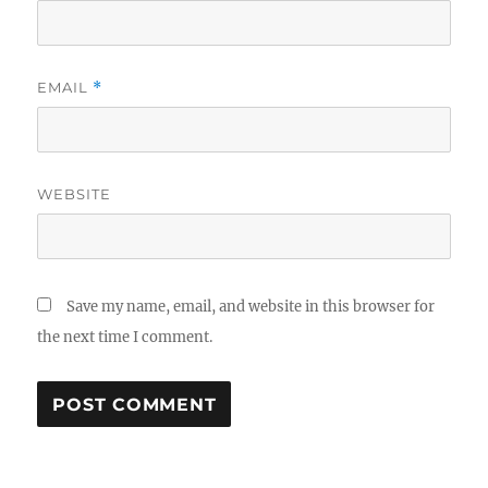
EMAIL
*
WEBSITE
Save my name, email, and website in this browser for
the next time I comment.