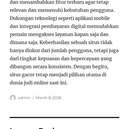
dan menambahkan fitur terbaru agar tetap
relevan dan memenuhi kebutuhan pengguna.
Dukungan teknologi seperti aplikasi mobile
dan integrasi pembayaran digital memudahkan
pemain mengakses layanan kapan saja dan
dimana saja. Keberhasilan sebuah situs tidak
hanya diukur dari jumlah pengguna, tetapi juga
dari tingkat kepuasan dan kepercayaan yang
dibangun secara konsisten. Dengan begitu,
situs gacor tetap menjadi pilihan utama di
dunia judi online saat ini.
Author
Posted
admin
March 8, 2026
on