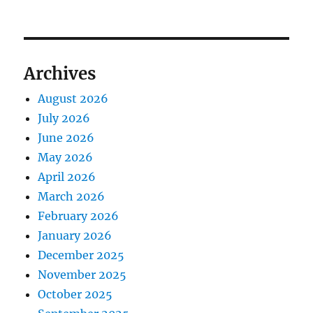
Archives
August 2026
July 2026
June 2026
May 2026
April 2026
March 2026
February 2026
January 2026
December 2025
November 2025
October 2025