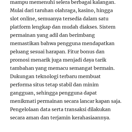
mampu memenuhi selera berbagai kalangan.
Mulai dari taruhan olahraga, kasino, hingga
slot online, semuanya tersedia dalam satu
platform lengkap dan mudah diakses. Sistem
permainan yang adil dan berimbang
memastikan bahwa pengguna mendapatkan
peluang sesuai harapan. Fitur bonus dan
promosi menarik juga menjadi daya tarik
tambahan yang memacu semangat bermain.
Dukungan teknologi terbaru membuat
performa situs tetap stabil dan minim
gangguan, sehingga pengguna dapat
menikmati permainan secara lancar kapan saja.
Pengelolaan data serta transaksi dilakukan
secara aman dan terjamin kerahasiaannya.