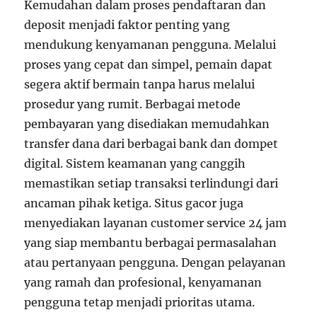
Kemudahan dalam proses pendaftaran dan
deposit menjadi faktor penting yang
mendukung kenyamanan pengguna. Melalui
proses yang cepat dan simpel, pemain dapat
segera aktif bermain tanpa harus melalui
prosedur yang rumit. Berbagai metode
pembayaran yang disediakan memudahkan
transfer dana dari berbagai bank dan dompet
digital. Sistem keamanan yang canggih
memastikan setiap transaksi terlindungi dari
ancaman pihak ketiga. Situs gacor juga
menyediakan layanan customer service 24 jam
yang siap membantu berbagai permasalahan
atau pertanyaan pengguna. Dengan pelayanan
yang ramah dan profesional, kenyamanan
pengguna tetap menjadi prioritas utama.