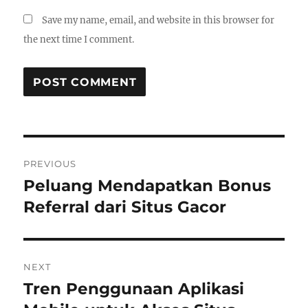
Save my name, email, and website in this browser for
the next time I comment.
Post
PREVIOUS
navigation
Peluang Mendapatkan Bonus
Previous
post:
Referral dari Situs Gacor
NEXT
Tren Penggunaan Aplikasi
Next
post: