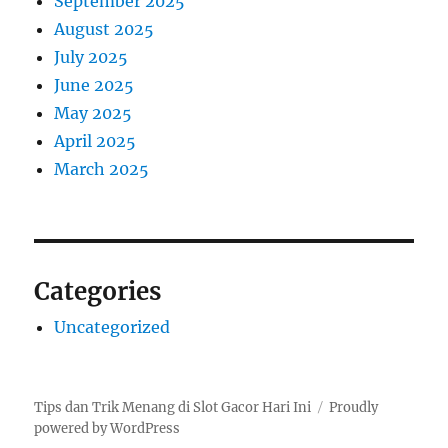
September 2025
August 2025
July 2025
June 2025
May 2025
April 2025
March 2025
Categories
Uncategorized
Tips dan Trik Menang di Slot Gacor Hari Ini
Proudly
powered by WordPress