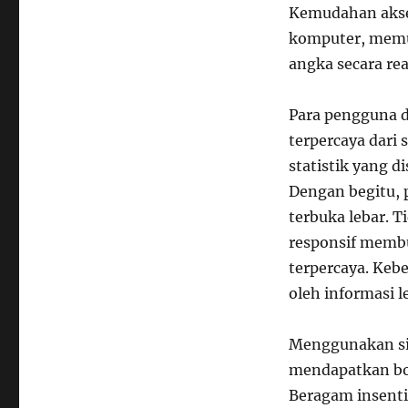
Kemudahan akses
komputer, memud
angka secara rea
Para pengguna d
terpercaya dari s
statistik yang 
Dengan begitu,
terbuka lebar. 
responsif memb
terpercaya. Keb
oleh informasi l
Menggunakan si
mendapatkan bon
Beragam insenti