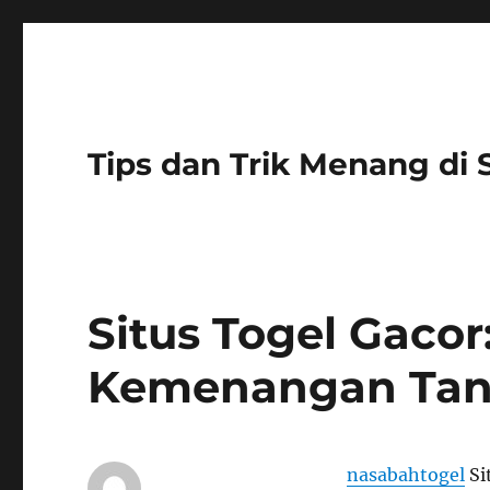
Tips dan Trik Menang di S
Situs Togel Gaco
Kemenangan Ta
nasabahtogel
Si