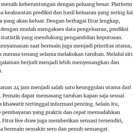
n meraih keberuntungan dengan peluang besar. Platform
na keakuratan prediksi dan hasil keluaran yang sering kal
 yang akan keluar. Dengan berbagai fitur lengkap,
 dengan mudah mengakses data pengeluaran, prediksi
ta statistik yang mendukung pengambilan keputusan.
nyamanan saat bermain juga menjadi prioritas utama,
 merasa tenang selama melakukan taruhan. Melalui sit
ngalaman berjudi menjadi lebih menyenangkan dan
.
yanan 24 jam menjadi salah satu keunggulan utama dari
or. Pemain dapat memasang taruhan kapan saja sesuai
khawatir tertinggal informasi penting. Selain itu,
e pembayaran yang praktis dan cepat memudahkan
. Fitur live draw juga memberikan sensasi tersendiri,
a bermain semakin seru dan penuh semangat.