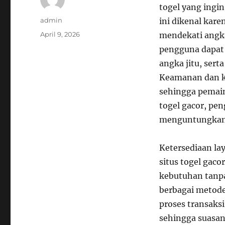
togel yang ingi
Author
admin
ini dikenal kare
Posted
April 9, 2026
mendekati angka
on
pengguna dapat
angka jitu, ser
Keamanan dan ke
sehingga pemain
togel gacor, pe
menguntungkan
Ketersediaan la
situs togel gac
kebutuhan tanpa 
berbagai metod
proses transaksi
sehingga suasan