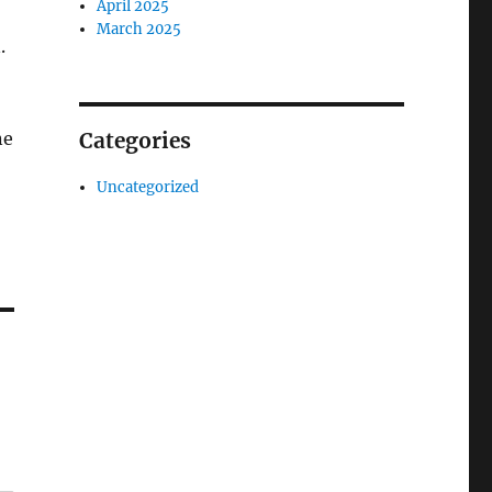
April 2025
March 2025
.
ne
Categories
Uncategorized