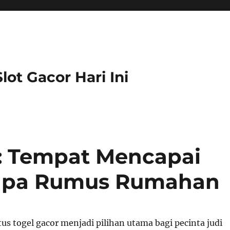
lot Gacor Hari Ini
r: Tempat Mencapai
npa Rumus Rumahan
tus togel gacor menjadi pilihan utama bagi pecinta judi