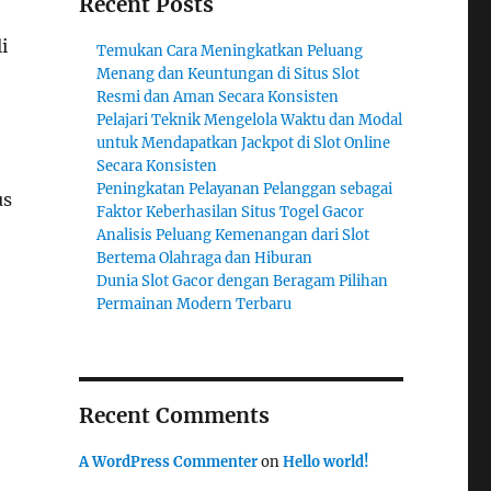
Recent Posts
i
Temukan Cara Meningkatkan Peluang
Menang dan Keuntungan di Situs Slot
Resmi dan Aman Secara Konsisten
Pelajari Teknik Mengelola Waktu dan Modal
untuk Mendapatkan Jackpot di Slot Online
Secara Konsisten
Peningkatan Pelayanan Pelanggan sebagai
us
Faktor Keberhasilan Situs Togel Gacor
Analisis Peluang Kemenangan dari Slot
Bertema Olahraga dan Hiburan
Dunia Slot Gacor dengan Beragam Pilihan
Permainan Modern Terbaru
Recent Comments
A WordPress Commenter
on
Hello world!