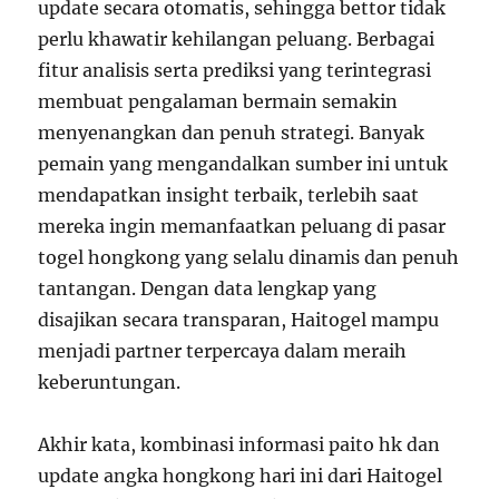
update secara otomatis, sehingga bettor tidak
perlu khawatir kehilangan peluang. Berbagai
fitur analisis serta prediksi yang terintegrasi
membuat pengalaman bermain semakin
menyenangkan dan penuh strategi. Banyak
pemain yang mengandalkan sumber ini untuk
mendapatkan insight terbaik, terlebih saat
mereka ingin memanfaatkan peluang di pasar
togel hongkong yang selalu dinamis dan penuh
tantangan. Dengan data lengkap yang
disajikan secara transparan, Haitogel mampu
menjadi partner terpercaya dalam meraih
keberuntungan.
Akhir kata, kombinasi informasi paito hk dan
update angka hongkong hari ini dari Haitogel