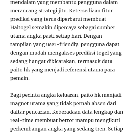
mendalam yang membantu pengguna dalam
merancang strategi jitu. Ketersediaan fitur
prediksi yang terus diperbarui membuat
Haitogel semakin dipercaya sebagai sumber
utama angka pasti setiap hari. Dengan
tampilan yang user-friendly, pengguna dapat
dengan mudah mengakses prediksi togel yang
sedang hangat dibicarakan, termasuk data
paito hk yang menjadi referensi utama para
pemain.
Bagi pecinta angka keluaran, paito hk menjadi
magnet utama yang tidak pernah absen dari
daftar pencarian. Keberadaan data lengkap dan
real-time membuat bettor mampu mengikuti
perkembangan angka yang sedang tren. Setiap