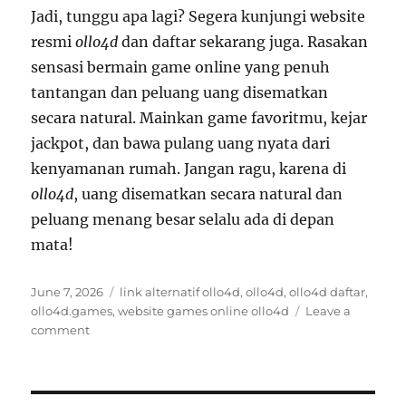
Jadi, tunggu apa lagi? Segera kunjungi website
resmi
ollo4d
dan daftar sekarang juga. Rasakan
sensasi bermain game online yang penuh
tantangan dan peluang uang disematkan
secara natural. Mainkan game favoritmu, kejar
jackpot, dan bawa pulang uang nyata dari
kenyamanan rumah. Jangan ragu, karena di
ollo4d
, uang disematkan secara natural dan
peluang menang besar selalu ada di depan
mata!
Posted
Tags
June 7, 2026
link alternatif ollo4d
,
ollo4d
,
ollo4d daftar
,
on
ollo4d.games
,
website games online ollo4d
Leave a
on
comment
Website
Game
Online
Paling