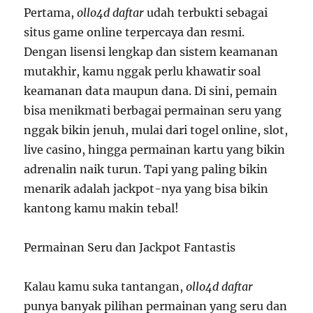
Pertama,
ollo4d daftar
udah terbukti sebagai
situs game online terpercaya dan resmi.
Dengan lisensi lengkap dan sistem keamanan
mutakhir, kamu nggak perlu khawatir soal
keamanan data maupun dana. Di sini, pemain
bisa menikmati berbagai permainan seru yang
nggak bikin jenuh, mulai dari togel online, slot,
live casino, hingga permainan kartu yang bikin
adrenalin naik turun. Tapi yang paling bikin
menarik adalah jackpot-nya yang bisa bikin
kantong kamu makin tebal!
Permainan Seru dan Jackpot Fantastis
Kalau kamu suka tantangan,
ollo4d daftar
punya banyak pilihan permainan yang seru dan