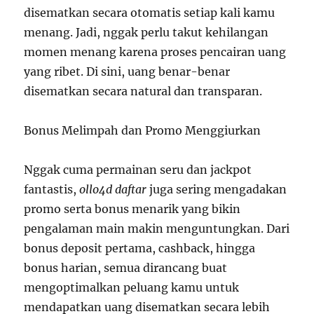
disematkan secara otomatis setiap kali kamu
menang. Jadi, nggak perlu takut kehilangan
momen menang karena proses pencairan uang
yang ribet. Di sini, uang benar-benar
disematkan secara natural dan transparan.
Bonus Melimpah dan Promo Menggiurkan
Nggak cuma permainan seru dan jackpot
fantastis,
ollo4d daftar
juga sering mengadakan
promo serta bonus menarik yang bikin
pengalaman main makin menguntungkan. Dari
bonus deposit pertama, cashback, hingga
bonus harian, semua dirancang buat
mengoptimalkan peluang kamu untuk
mendapatkan uang disematkan secara lebih