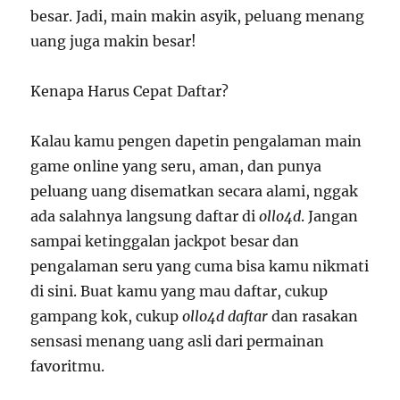
besar. Jadi, main makin asyik, peluang menang
uang juga makin besar!
Kenapa Harus Cepat Daftar?
Kalau kamu pengen dapetin pengalaman main
game online yang seru, aman, dan punya
peluang uang disematkan secara alami, nggak
ada salahnya langsung daftar di
ollo4d
. Jangan
sampai ketinggalan jackpot besar dan
pengalaman seru yang cuma bisa kamu nikmati
di sini. Buat kamu yang mau daftar, cukup
gampang kok, cukup
ollo4d daftar
dan rasakan
sensasi menang uang asli dari permainan
favoritmu.