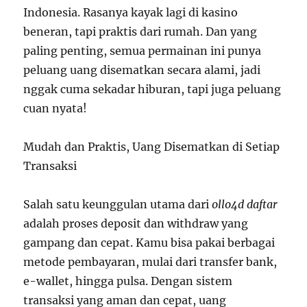
Indonesia. Rasanya kayak lagi di kasino
beneran, tapi praktis dari rumah. Dan yang
paling penting, semua permainan ini punya
peluang uang disematkan secara alami, jadi
nggak cuma sekadar hiburan, tapi juga peluang
cuan nyata!
Mudah dan Praktis, Uang Disematkan di Setiap
Transaksi
Salah satu keunggulan utama dari
ollo4d daftar
adalah proses deposit dan withdraw yang
gampang dan cepat. Kamu bisa pakai berbagai
metode pembayaran, mulai dari transfer bank,
e-wallet, hingga pulsa. Dengan sistem
transaksi yang aman dan cepat, uang