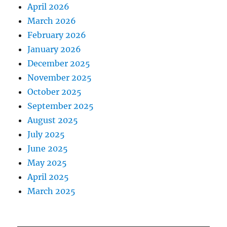
April 2026
March 2026
February 2026
January 2026
December 2025
November 2025
October 2025
September 2025
August 2025
July 2025
June 2025
May 2025
April 2025
March 2025