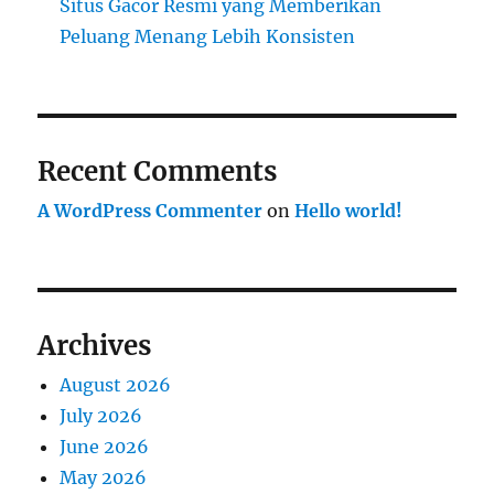
Situs Gacor Resmi yang Memberikan
Peluang Menang Lebih Konsisten
Recent Comments
A WordPress Commenter
on
Hello world!
Archives
August 2026
July 2026
June 2026
May 2026