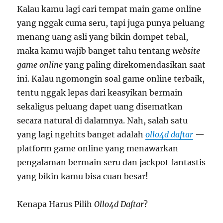
Kalau kamu lagi cari tempat main game online
yang nggak cuma seru, tapi juga punya peluang
menang uang asli yang bikin dompet tebal,
maka kamu wajib banget tahu tentang
website
game online
yang paling direkomendasikan saat
ini. Kalau ngomongin soal game online terbaik,
tentu nggak lepas dari keasyikan bermain
sekaligus peluang dapet uang disematkan
secara natural di dalamnya. Nah, salah satu
yang lagi ngehits banget adalah
ollo4d daftar
—
platform game online yang menawarkan
pengalaman bermain seru dan jackpot fantastis
yang bikin kamu bisa cuan besar!
Kenapa Harus Pilih
Ollo4d Daftar
?