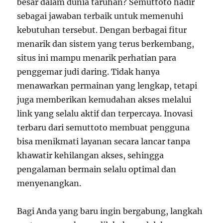
besar dalam dunia taruhan? Semuttoto hadir
sebagai jawaban terbaik untuk memenuhi
kebutuhan tersebut. Dengan berbagai fitur
menarik dan sistem yang terus berkembang,
situs ini mampu menarik perhatian para
penggemar judi daring. Tidak hanya
menawarkan permainan yang lengkap, tetapi
juga memberikan kemudahan akses melalui
link yang selalu aktif dan terpercaya. Inovasi
terbaru dari semuttoto membuat pengguna
bisa menikmati layanan secara lancar tanpa
khawatir kehilangan akses, sehingga
pengalaman bermain selalu optimal dan
menyenangkan.
Bagi Anda yang baru ingin bergabung, langkah