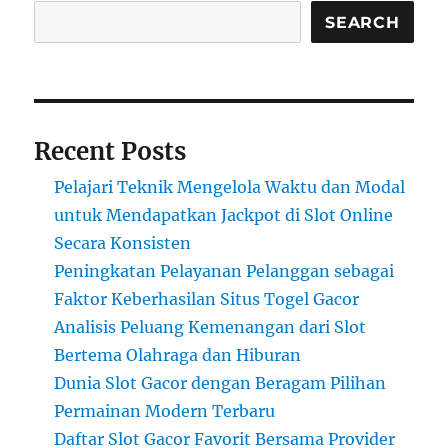
Toto
SEARCH
Online
Recent Posts
Pelajari Teknik Mengelola Waktu dan Modal
untuk Mendapatkan Jackpot di Slot Online
Secara Konsisten
Peningkatan Pelayanan Pelanggan sebagai
Faktor Keberhasilan Situs Togel Gacor
Analisis Peluang Kemenangan dari Slot
Bertema Olahraga dan Hiburan
Dunia Slot Gacor dengan Beragam Pilihan
Permainan Modern Terbaru
Daftar Slot Gacor Favorit Bersama Provider