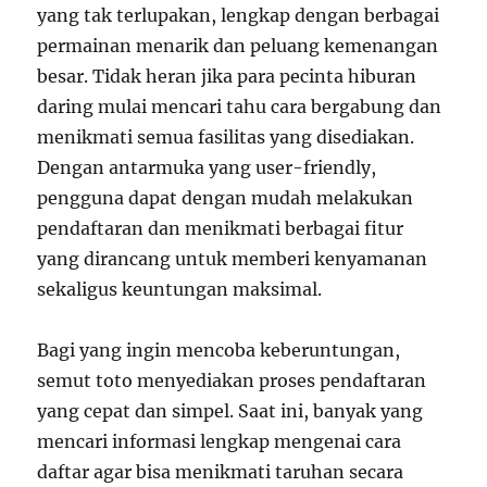
yang tak terlupakan, lengkap dengan berbagai
permainan menarik dan peluang kemenangan
besar. Tidak heran jika para pecinta hiburan
daring mulai mencari tahu cara bergabung dan
menikmati semua fasilitas yang disediakan.
Dengan antarmuka yang user-friendly,
pengguna dapat dengan mudah melakukan
pendaftaran dan menikmati berbagai fitur
yang dirancang untuk memberi kenyamanan
sekaligus keuntungan maksimal.
Bagi yang ingin mencoba keberuntungan,
semut toto menyediakan proses pendaftaran
yang cepat dan simpel. Saat ini, banyak yang
mencari informasi lengkap mengenai cara
daftar agar bisa menikmati taruhan secara