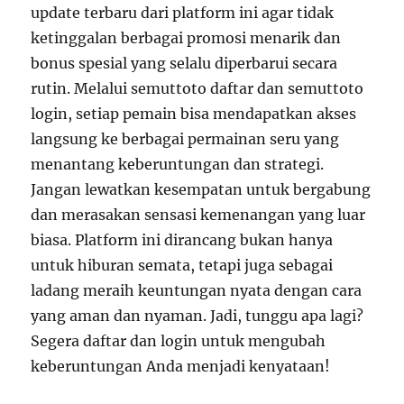
update terbaru dari platform ini agar tidak
ketinggalan berbagai promosi menarik dan
bonus spesial yang selalu diperbarui secara
rutin. Melalui semuttoto daftar dan semuttoto
login, setiap pemain bisa mendapatkan akses
langsung ke berbagai permainan seru yang
menantang keberuntungan dan strategi.
Jangan lewatkan kesempatan untuk bergabung
dan merasakan sensasi kemenangan yang luar
biasa. Platform ini dirancang bukan hanya
untuk hiburan semata, tetapi juga sebagai
ladang meraih keuntungan nyata dengan cara
yang aman dan nyaman. Jadi, tunggu apa lagi?
Segera daftar dan login untuk mengubah
keberuntungan Anda menjadi kenyataan!