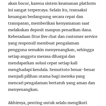
akan bocor, karena sistem keamanan platform
ini sangat terpercaya. Selain itu, transaksi
keuangan berlangsung secara cepat dan
transparan, memberikan kenyamanan saat
melakukan deposit maupun penarikan dana.
Keberadaan fitur live chat dan customer service
yang responsif membuat pengalaman
pengguna semakin menyenangkan, sehingga
setiap anggota merasa dihargai dan
mendapatkan solusi cepat setiap kali
menghadapi kendala. Semuttoto benar-benar
menjadi pilihan utama bagi mereka yang
mencari pengalaman bertaruh yang aman dan
menyenangkan.
Akhirnya, penting untuk selalu mengikuti