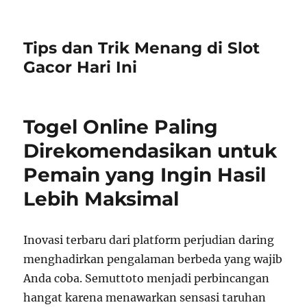
Tips dan Trik Menang di Slot
Gacor Hari Ini
Togel Online Paling
Direkomendasikan untuk
Pemain yang Ingin Hasil
Lebih Maksimal
Inovasi terbaru dari platform perjudian daring
menghadirkan pengalaman berbeda yang wajib
Anda coba. Semuttoto menjadi perbincangan
hangat karena menawarkan sensasi taruhan