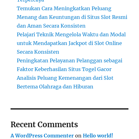
Temukan Cara Meningkatkan Peluang
Menang dan Keuntungan di Situs Slot Resmi
dan Aman Secara Konsisten
Pelajari Teknik Mengelola Waktu dan Modal
untuk Mendapatkan Jackpot di Slot Online
Secara Konsisten
Peningkatan Pelayanan Pelanggan sebagai
Faktor Keberhasilan Situs Togel Gacor
Analisis Peluang Kemenangan dari Slot
Bertema Olahraga dan Hiburan
Recent Comments
A WordPress Commenter
on
Hello world!